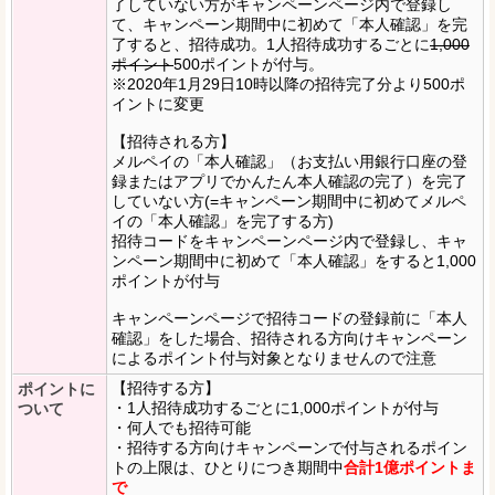
了していない方がキャンペーンページ内で登録し
て、キャンペーン期間中に初めて「本人確認」を完
了すると、招待成功。1人招待成功するごとに
1,000
ポイント
500ポイントが付与。
※2020年1月29日10時以降の招待完了分より500ポ
イントに変更
【招待される方】
メルペイの「本人確認」（お支払い用銀行口座の登
録またはアプリでかんたん本人確認の完了）を完了
していない方(=キャンペーン期間中に初めてメルペ
イの「本人確認」を完了する方)
招待コードをキャンペーンページ内で登録し、キャ
ンペーン期間中に初めて「本人確認」をすると1,000
ポイントが付与
キャンペーンページで招待コードの登録前に「本人
確認」をした場合、招待される方向けキャンペーン
によるポイント付与対象となりませんので注意
【招待する方】
ポイントに
・1人招待成功するごとに1,000ポイントが付与
ついて
・何人でも招待可能
・招待する方向けキャンペーンで付与されるポイン
トの上限は、ひとりにつき期間中
合計1億ポイントま
で