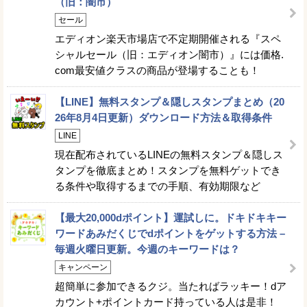
（旧：闇市）
セール
エディオン楽天市場店で不定期開催される『スペ
シャルセール（旧：エディオン闇市）』には価格.
com最安値クラスの商品が登場することも！
【LINE】無料スタンプ＆隠しスタンプまとめ（20
26年8月4日更新）ダウンロード方法＆取得条件
LINE
現在配布されているLINEの無料スタンプ＆隠しス
タンプを徹底まとめ！スタンプを無料ゲットでき
る条件や取得するまでの手順、有効期限など
【最大20,000dポイント】運試しに。ドキドキキー
ワードあみだくじでdポイントをゲットする方法 –
毎週火曜日更新。今週のキーワードは？
キャンペーン
超簡単に参加できるクジ。当たればラッキー！dア
カウント+ポイントカード持っている人は是非！