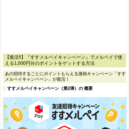
【復活!!】『すすメルペイキャンペーン』でメルペイで使
える1,000円分のポイントをゲットする方法
あの招待するごとにポイントもらえる激熱キャンペーン「すす
メルペイキャンペーン」が復活！
すすメルペイキャンペーン（第2弾）の 概要