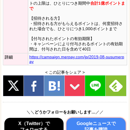
トの上限は、ひとりにつき期間中
合計1億ポイントま
で
【招待される方】
・招待される方がもらえるポイントは、何度招待さ
れた場合でも、ひとりにつき1,000ポイントまで
【付与されたポイントの有効期限】
・キャンペーンにより付与されるポイントの有効期
間は、付与された日を含めて40日
https://campaign.merpay.com/jp/2019-08-susumerp
詳細
ay
< この記事をシェア >
＼＼
どうかフォローをお願いします…
／／
X（Twitter）で
Googleニュースで
フォローする
記事を購読