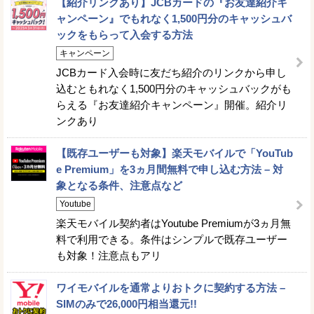
【紹介リンクあり】JCBカードの『お友達紹介キ
ャンペーン』でもれなく1,500円分のキャッシュバ
ックをもらって入会する方法
キャンペーン
JCBカード入会時に友だち紹介のリンクから申し
込むともれなく1,500円分のキャッシュバックがも
らえる『お友達紹介キャンペーン』開催。紹介リ
ンクあり
【既存ユーザーも対象】楽天モバイルで「YouTub
e Premium」を3ヵ月間無料で申し込む方法 – 対
象となる条件、注意点など
Youtube
楽天モバイル契約者はYoutube Premiumが3ヵ月無
料で利用できる。条件はシンプルで既存ユーザー
も対象！注意点もアリ
ワイモバイルを通常よりおトクに契約する方法 –
SIMのみで26,000円相当還元!!