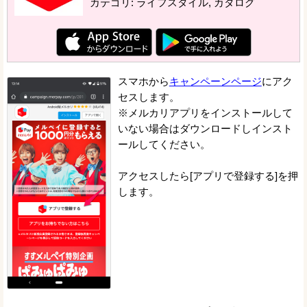
カテゴリ: ライフスタイル, カタログ
スマホから
キャンペーンページ
にアク
セスします。
※メルカリアプリをインストールして
いない場合はダウンロードしインスト
ールしてください。
アクセスしたら[アプリで登録する]を押
します。