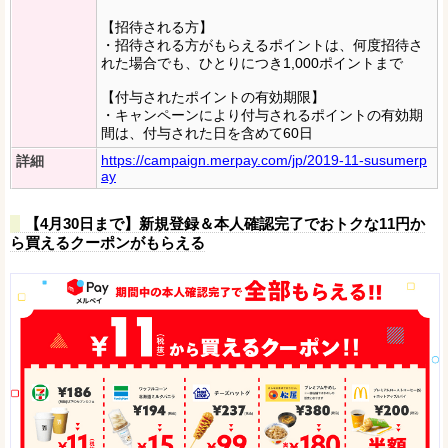
【招待される方】
・招待される方がもらえるポイントは、何度招待さ
れた場合でも、ひとりにつき1,000ポイントまで
【付与されたポイントの有効期限】
・キャンペーンにより付与されるポイントの有効期
間は、付与された日を含めて60日
https://campaign.merpay.com/jp/2019-11-susumerp
詳細
ay
【4月30日まで】新規登録＆本人確認完了でおトクな11円か
ら買えるクーポンがもらえる