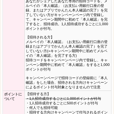
あなたがシェアしたあなた専用の招待コードを、メ
ルペイの「本人確認」（お支払い用銀行口座の登
録、またはアプリでかんたん本人確認の完了）を完
了していない方がキャンペーンページ内で登録し
て、キャンペーン期間中に初めて「本人確認」を完
了すると、招待成功。1人招待成功するごとに1,000
ポイントが付与。
【招待される方】
メルペイの「本人確認」（お支払い用銀行口座の登
録またはアプリでかんたん本人確認の完了）を完了
していない方(=キャンペーン期間中に初めてメルペ
イの「本人確認」を完了する方)
招待コードをキャンペーンページ内で登録し、キャ
ンペーン期間中に初めて「本人確認」をすると1,000
ポイントが付与
キャンペーンページで招待コードの登録前に「本人
確認」をした場合、招待される方向けキャンペーン
によるポイント付与対象となりませんので注意
【招待する方】
ポイントに
・1人招待成功するごとに1,000ポイントが付与
ついて
・1人招待成功するごとに500ポイントが付与
・何人でも招待可能
・招待する方向けキャンペーンで付与されるポイン