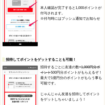
本人確認が完了すると1,000ポイントが
付与されます。
※付与時にはプッシュ通知でお知らせ
招待してポイントをゲットすることも可能！
招待するごとに友達の数×
1,000円分ポ
イント
500円分ポイントがもらえるぞ！
最大で1億円分のポイントがもらう事も
可能です。
じゃんじゃん友達を招待してポイント
をゲットしちゃいましょう！