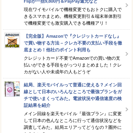
Flipが一括9,800円＆PayPay還元など
現在ワイモバイルで機種変更でもおトクに購入で
きるスマホまとめ。機種変更割引＆端末単体割引
で機種変更でも激安購入できる機種アリ！
【完全版】Amazonで『クレジットカードなし』
で買い物する方法 – クレカ不要の支払い手段を徹
底まとめ！他社のポイント利用も
クレジットカード不要でAmazonでの買い物の支
払いができる手段をがっつりまとめました！クレ
カがない人や未成年の人もどうぞ
結局、楽天モバイルって普通に使える？メイン回
線として日本のいろんなところで最強プランをガ
チで使いまくってみた。電波状況や通信速度の検
証結果を紹介
メイン回線を楽天モバイル『最強プラン』に変更
して日本の色んなところに行って通信状況などを
調査してみた。結局エリアってどうなの？圏外に