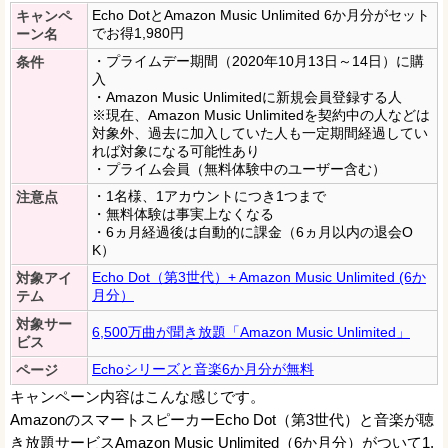
Echo DotとAmazon Music Unlimited 6か月分がセット
キャンペ
でお得1,980円
ーン名
・プライムデー期間（2020年10月13日～14日）に購
条件
入
・Amazon Music Unlimitedに新規会員登録する人
※現在、Amazon Music Unlimitedを契約中の人などは
対象外、過去に加入していた人も一定期間経過してい
れば対象になる可能性あり
・プライム会員（無料体験中のユーザー含む）
・1名様、1アカウントにつき1つまで
注意点
・無料体験は事実上なくなる
・6ヵ月経過後は自動的に課金（6ヵ月以内の退会O
K）
Echo Dot（第3世代）+ Amazon Music Unlimited (6か
対象アイ
月分）
テム
対象サー
6,500万曲が聞き放題「Amazon Music Unlimited」
ビス
Echoシリーズと音楽6か月分が無料
ページ
キャンペーン内容はこんな感じです。
AmazonのスマートスピーカーEcho Dot（第3世代）と音楽が聴
き放題サービスAmazon Music Unlimited（6か月分）がついて1,