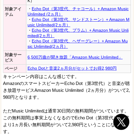
K）
・
Echo Dot（第3世代、チャコール）+ Amazon Music
対象アイ
Unlimited (2ヵ月）
テム
・
Echo Dot（第3世代、サンドストーン）+ Amazon M
usic Unlimited(2ヵ月）
・
Echo Dot（第3世代、プラム）+ Amazon Music Unli
mited(2ヵ月）
・
Echo Dot（第3世代、ヘザーグレー）+ Amazon Mu
sic Unlimited(2ヵ月）
対象サー
6,500万曲が聞き放題「Amazon Music Unlimited」
ビス
Echo Dotと音楽2ヵ月分がセットでお得2,980円
ページ
キャンペーン内容はこんな感じです。
AmazonのスマートスピーカーEcho Dot（第3世代）と音楽が聴
き放題サービスAmazon Music Unlimited（2ヵ月分）がついて2,
980円となります。
ただMusic Unlimitedは通常30日間の無料期間がついています。
この無料期間は事実上なくなるのでEcho Dot（第3世代）+通常
より1ヵ月長い無料期間がついて2,980円ということになりま
す。