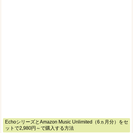
EchoシリーズとAmazon Music Unlimited（6ヵ月分）をセ
ットで2,980円～で購入する方法