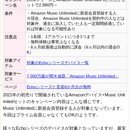
キャンペ
ットで2,980円～
ーン名
・Amazon Music Unlimitedに新規会員登録する人
条件
※現在、Amazon Music Unlimitedを契約中の人などは
対象外、過去に加入していた人も一定期間経過してい
れば対象になる可能性あり
・1名様、1アカウントにつき1つまで
注意点
・無料体験は事実上なくなる
・6ヵ月経過後は自動的に課金（6ヵ月以内の退会O
K）
対象アイ
対象のEchoシリーズデバイス一覧
テム
対象サー
7,000万曲が聞き放題「Amazon Music Unlimited」
ビス
Echoシリーズと音楽6か月分が無料
ページ
2021年の初売りで開催されているAmazonデバイス+Music Unli
mitedセットのキャンペーン内容はこんな感じです。
Music Unlimitedに新規会員登録する人が対象となっています。
今回はプライム会員じゃなくてもOKのようです。
様々なEchoシリーズのデバイスが対象となっていますが、最安