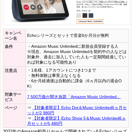
キャンペ
Echoシリーズとセットで音楽6か月分が無料
ーン名
・Amazon Music Unlimitedに新規会員登録する人
条件
※現在、Amazon Music Unlimitedを契約中の人などは
対象外、過去に加入していた人も一定期間経過してい
れば対象になる可能性あり
・1名様、1アカウントにつき1つまで
注意点
・無料体験は事実上なくなる
・6か月経過後は自動的に課金（6ヵ月以内の退会O
K）
対象サー
7,500万曲が聞き放題「Amazon Music Unlimited」
ビス
⇒
【対象者限定】Echo Dot＆Music Unlimited6ヵ月セ
ページ
ットが2,980円
⇒
【対象者限定】Echo Show 5＆Music Unlimited6ヵ
月セットが5,480円
2022年のAmazon初売りセールで開催されているEchoシリーズ