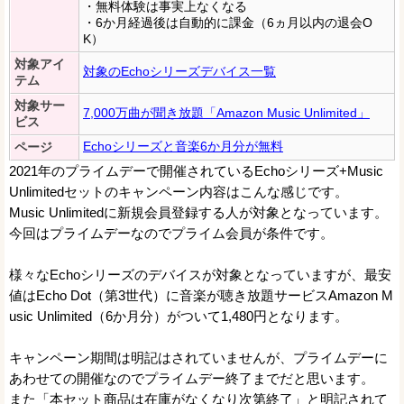
・無料体験は事実上なくなる
・6か月経過後は自動的に課金（6ヵ月以内の退会O
K）
対象アイ
対象のEchoシリーズデバイス一覧
テム
対象サー
7,000万曲が聞き放題「Amazon Music Unlimited」
ビス
Echoシリーズと音楽6か月分が無料
ページ
2021年のプライムデーで開催されているEchoシリーズ+Music
Unlimitedセットのキャンペーン内容はこんな感じです。
Music Unlimitedに新規会員登録する人が対象となっています。
今回はプライムデーなのでプライム会員が条件です。
様々なEchoシリーズのデバイスが対象となっていますが、最安
値はEcho Dot（第3世代）に音楽が聴き放題サービスAmazon M
usic Unlimited（6か月分）がついて1,480円となります。
キャンペーン期間は明記はされていませんが、プライムデーに
あわせての開催なのでプライムデー終了までだと思います。
また「本セット商品は在庫がなくなり次第終了」と明記されて