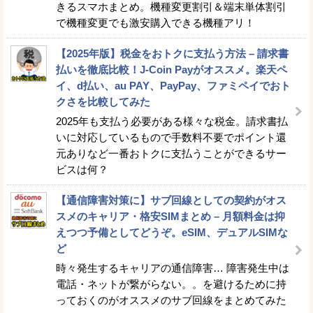
きるスマホまとめ。機種変更割引＆端末単体割引
で機種変更でも激安購入できる機種アリ！
【2025年版】税金をおトクに支払う方法 – 請求書
払いを徹底比較！J-Coin Payがオススメ。楽天ペ
イ、d払い、au PAY、PayPay、ファミペイでおト
クさを比較してみた
2025年も支払う必要がある様々な税金。請求書払
いに対応しているもので手数料不要でポイント還
元ありなど一番おトクに支払うことができるサー
ビスは何？
【通信障害対策に】サブ回線としての契約がオス
スメのキャリア・格安SIMまとめ – 月額料金は抑
えつつ予備としてどうぞ。eSIM、デュアルSIMな
ど
時々発生するキャリアの通信障害… 障害発生中は
電話・ネットが繋がらない。。を避けるために持
っておくのがオススメのサブ回線をまとめてみた