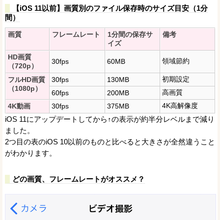
【iOS 11以前】画質別のファイル保存時のサイズ目安（1分
間）
画質
フレームレート
1分間の保存サ
備考
イズ
HD画質
領域節約
30fps
60MB
（720p）
初期設定
フルHD画質
30fps
130MB
（1080p）
高画質
60fps
200MB
4K高解像度
4K動画
30fps
375MB
iOS 11にアップデートしてから↑の表示が約半分レベルまで減り
ました。
2つ目の表のiOS 10以前のものと比べると大きさが全然違うこと
がわかります。
どの画質、フレームレートがオススメ？