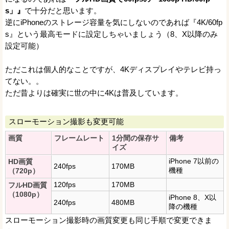
s」』
で十分だと思います。
逆にiPhoneのストレージ容量を気にしないのであれば『4K/60fp
s』という最高モードに設定しちゃいましょう（8、X以降のみ
設定可能）
ただこれは個人的なことですが、4Kディスプレイやテレビ持っ
てない。。
ただ昔よりは確実に世の中に4Kは普及しています。
スローモーション撮影も変更可能
画質
フレームレート
1分間の保存サ
備考
イズ
iPhone 7以前の
HD画質
240fps
170MB
機種
（720p）
120fps
170MB
フルHD画質
（1080p）
iPhone 8、X以
240fps
480MB
降の機種
スローモーション撮影時の画質変更も同じ手順で変更できま