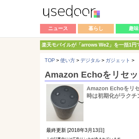
ニュース
暮らし
趣味
楽天モバイルが「arrows We2」を一括1
TOP
>
使い方
>
デジタル
>
ガジェット
>
Amazon Echoを
Amazon Echo
時は初期化がラクチ
最終更新 [2018年3月13日]