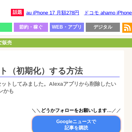
話題
au iPhone 17 月額278円
ドコモ ahamo iPhon
節約・稼ぐ
WEB・アプリ
デジタル
円で販売
リセット（初期化）する方法
をリセットしてみました。Alexaアプリから削除したい
ンかも
＼＼
どうかフォローをお願いします…
／／
Googleニュースで
記事を購読