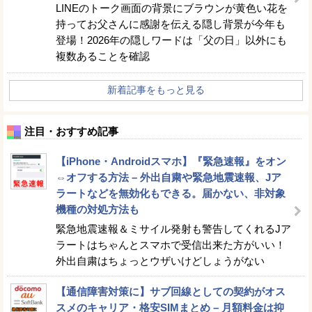
LINEのトーク画面の背景にブラウンが黄色い花を
持ってお父さんに感謝を伝える隠し背景が今年も
登場！2026年の隠しワードは「父の日」以外にも
複数あることを確認
新着記事をもっと見る
注目・おすすめ記事
【iPhone・Androidスマホ】『緊急速報』をオン
⇔オフする方法 – 外出自粛や緊急地震速報、Jア
ラートなどを無効化もできる。届かない、非対象
機種の対処方法も
緊急地震速報＆ミサイル発射も警告してくれるJア
ラートはちゃんとスマホで受信出来た方がいい！
外出自粛はちょっとウザいけどしょうがない
【通信障害対策に】サブ回線としての契約がオス
スメのキャリア・格安SIMまとめ – 月額料金は抑