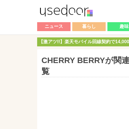
ニュース
暮らし
趣味
【激アツ!!】楽天モバイル回線契約で14,0
CHERRY BERRY
覧