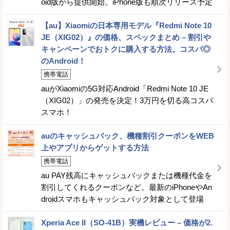
oid版から提供開始。iPhone版も順次リリース予定
【au】Xiaomiの日本専用モデル『Redmi Note 10
JE（XIG02）』の価格、スペックまとめ – 割引や
キャンペーンでおトクに購入する方法。コスパ◎
のAndroid！
携帯電話
auがXiaomiの5G対応Android「Redmi Note 10 JE
（XIG02）」の発売を決定！3万円を切る高コスパ
スマホ！
auのキャッシュバック、機種割引クーポンをWEB
上やアプリからゲットする方法
携帯電話
au PAY残高にキャッシュバックまたは機種代金を
割引してくれるクーポンなど。最新のiPhoneやAn
droidスマホもキャッシュバック対象として登場
Xperia Ace II（SO-41B）実機レビュー – 価格が2.