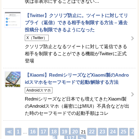
状は非表示にすることはできない…
【Twitter】クソリプ防止に。ツイートに対してリ
プライ（返信）できる相手を制限する方法 – 過去
投稿分も制限できるようになった
X（Twitter）
クソリプ防止となるツイートに対して返信できる
相手を制限することができる機能がTwitterに正式
登場
【Xiaomi】RedmiシリーズなどXiaomi製のAndro
idスマホをセーフモードで起動/解除する方法
Androidスマホ
Redmiシリーズなど日本でも増えてきたXiaomi製
のAndroidスマホ（厳密にはMIUI）不具合などが出
た時のセーフモードでの起動手順はコレ
≪
1
16
17
18
19
20
22
23
24
25
2
…
21
6
117
≫
…