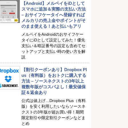
【Android】メルペイをiDとして
スマホに追加＆実際の支払い方法
– おサイフケータイへ登録すれば
メルカリの売上金やポイントがそ
のまま使える！あと払いもアリ
メルペイをAndroidのおサイフケー
タイにiDとして設定してみた！優先
支払い＆暗証番号の設定も含めてセ
ットアップと支払い時の使い方を解
説
【割引クーポンあり】Dropbox Pl
us（有料版）をおトクに購入する
方法 – ソースネクストの3年以上
複数年版がコスパよし！最安値保
証＆返金あり
公式は値上げ…Dropbox Plus（有料
版）を安く利用したいならソースネ
クストの3年版が超お買い得！期間
限定割引や限定割引クーポンなどま
とめ