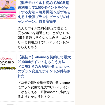
【楽天モバイル】初めて20GB超
過利用して1,500ポイントをゲッ
トする方法 – 毎月開催＆必ずもら
える！最強プランにピッタリのキ
ャンペーン。特典増額中！
楽天モバイル契約者限定で過去に一
度も20GBを超過したことがなく20
GBを超過しそうな人は必見！エント
リーと利用だけで1,500ポイントが
もらえちゃう
【裏技？】ahamoを契約して最大
20,000dポイントをもらう方法 –
ドコモSIMのみ契約⇒即ahamoへ
のプラン変更でポイントが付与さ
れた
ドコモのSIMを単体契約⇒即ahamo
にプラン変更で最大20,000dポイン
トがもらえる！直接ahamoで契約す
るよりもかなりおトクに