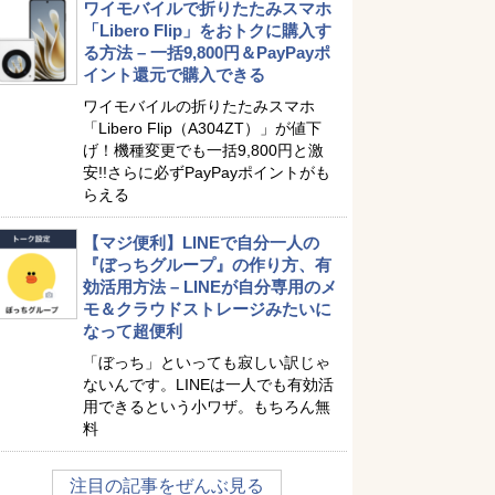
ワイモバイルで折りたたみスマホ
「Libero Flip」をおトクに購入す
る方法 – 一括9,800円＆PayPayポ
イント還元で購入できる
ワイモバイルの折りたたみスマホ
「Libero Flip（A304ZT）」が値下
げ！機種変更でも一括9,800円と激
安!!さらに必ずPayPayポイントがも
らえる
【マジ便利】LINEで自分一人の
『ぼっちグループ』の作り方、有
効活用方法 – LINEが自分専用のメ
モ＆クラウドストレージみたいに
なって超便利
「ぼっち」といっても寂しい訳じゃ
ないんです。LINEは一人でも有効活
用できるという小ワザ。もちろん無
料
注目の記事をぜんぶ見る