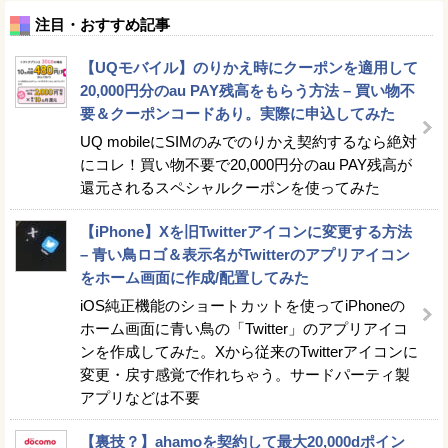
注目・おすすめ記事
【UQモバイル】のりかえ時にクーポンを適用して
20,000円分のau PAY残高をもらう方法 – 買い物不
要＆クーポンコードあり。実際に申込してみた
UQ mobileにSIMのみでのりかえ契約するなら絶対
にコレ！買い物不要で20,000円分のau PAY残高が
還元されるスペシャルクーポンを使ってみた
【iPhone】Xを旧Twitterアイコンに変更する方法
– 青い鳥ロゴ＆表示名がTwitterのアプリアイコン
をホーム画面に作成/配置してみた
iOS純正機能のショートカットを使ってiPhoneの
ホーム画面に青い鳥の「Twitter」のアプリアイコ
ンを作成してみた。Xから従来のTwitterアイコンに
変更・戻す感覚で作れちゃう。サードパーティ製
アプリなどは不要
【裏技？】ahamoを契約して最大20,000dポイン