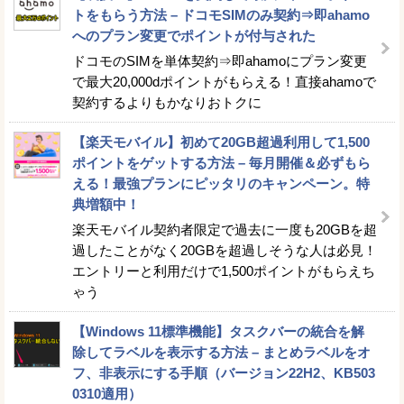
トをもらう方法 – ドコモSIMのみ契約⇒即ahamo
へのプラン変更でポイントが付与された
ドコモのSIMを単体契約⇒即ahamoにプラン変更
で最大20,000dポイントがもらえる！直接ahamoで
契約するよりもかなりおトクに
【楽天モバイル】初めて20GB超過利用して1,500
ポイントをゲットする方法 – 毎月開催＆必ずもら
える！最強プランにピッタリのキャンペーン。特
典増額中！
楽天モバイル契約者限定で過去に一度も20GBを超
過したことがなく20GBを超過しそうな人は必見！
エントリーと利用だけで1,500ポイントがもらえち
ゃう
【Windows 11標準機能】タスクバーの統合を解
除してラベルを表示する方法 – まとめラベルをオ
フ、非表示にする手順（バージョン22H2、KB503
0310適用）