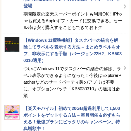
登場
期間限定の楽天スーパーポイントも利用OK！iPho
neも買えるAppleギフトカードに交換できる。セー
ル時は安く購入することもできておトク
【Windows 11標準機能】タスクバーの統合を解
除してラベルを表示する方法 – まとめラベルをオ
フ、非表示にする手順（バージョン22H2、KB503
0310適用）
ついにWindows 11でタスクバーの結合の解除、ラ
ベル表示ができるようになった！今後はExplorerP
atcherなどのサードパーティ製のアプリは不要
に。オプションパッチ「KB5030310」の適用は必
須
【楽天モバイル】初めて20GB超過利用して1,500
ポイントをゲットする方法 – 毎月開催＆必ずもら
える！最強プランにピッタリのキャンペーン。特
典増額中！