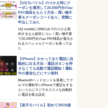
【UQモバイル】のりかえ時にク
ーポンを適用して20,000円分のau
PAY残高をもらう方法 – 買い物不
要＆クーポンコードあり。実際に
申込してみた
UQ mobileにSIMのみでのりかえ契
約するなら絶対にコレ！買い物不要
で20,000円分のau PAY残高が還元さ
れるスペシャルクーポンを使ってみ
た
【iPhone】かかってきた電話に自
動的に出る方法 – 通話ボタンを押
さなくても自動で通話開始！運転
中の着信などにマジ便利
Bluetoothヘッドセットを装着してク
ルマの運転中にiPhoneで通話をする
という人にマジでオススメな自動的
に電話を取る設定
【楽天モバイル】初めて20GB超