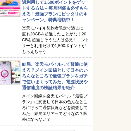
過利用して1,500ポイントをゲッ
トする方法 – 毎月開催＆必ずもら
える！最強プランにピッタリのキ
ャンペーン。特典増額中！
楽天モバイル契約者限定で過去に一
度も20GBを超過したことがなく20
GBを超過しそうな人は必見！エント
リーと利用だけで1,500ポイントが
もらえちゃう
結局、楽天モバイルって普通に使
える？メイン回線として日本のい
ろんなところで最強プランをガチ
で使いまくってみた。電波状況や
通信速度の検証結果を紹介
メイン回線を楽天モバイル『最強プ
ラン』に変更して日本の色んなとこ
ろに行って通信状況などを調査して
みた。結局エリアってどうなの？圏
外にならない？