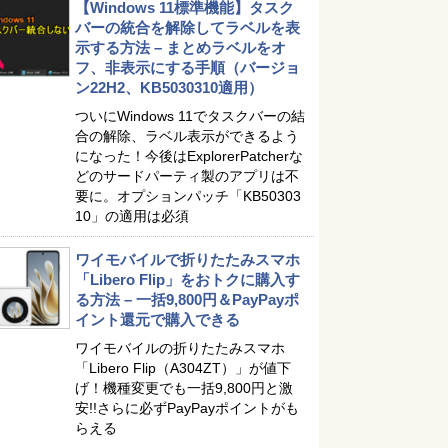
【Windows 11標準機能】タスク
バーの統合を解除してラベルを表
示する方法 – まとめラベルをオ
フ、非表示にする手順（バージョ
ン22H2、KB5030310適用）
ついにWindows 11でタスクバーの結
合の解除、ラベル表示ができるよう
になった！今後はExplorerPatcherな
どのサードパーティ製のアプリは不
要に。オプションパッチ「KB50303
10」の適用は必須
ワイモバイルで折りたたみスマホ
「Libero Flip」をおトクに購入す
る方法 – 一括9,800円＆PayPayポ
イント還元で購入できる
ワイモバイルの折りたたみスマホ
「Libero Flip（A304ZT）」が値下
げ！機種変更でも一括9,800円と激
安!!さらに必ずPayPayポイントがも
らえる