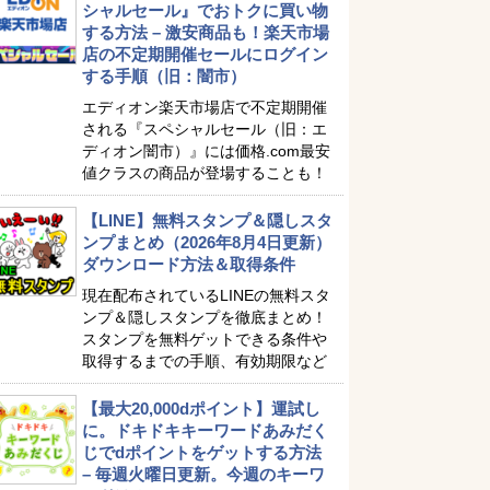
シャルセール』でおトクに買い物
する方法 – 激安商品も！楽天市場
店の不定期開催セールにログイン
する手順（旧：闇市）
エディオン楽天市場店で不定期開催
される『スペシャルセール（旧：エ
ディオン闇市）』には価格.com最安
値クラスの商品が登場することも！
【LINE】無料スタンプ＆隠しスタ
ンプまとめ（2026年8月4日更新）
ダウンロード方法＆取得条件
現在配布されているLINEの無料スタ
ンプ＆隠しスタンプを徹底まとめ！
スタンプを無料ゲットできる条件や
取得するまでの手順、有効期限など
【最大20,000dポイント】運試し
に。ドキドキキーワードあみだく
じでdポイントをゲットする方法
– 毎週火曜日更新。今週のキーワ