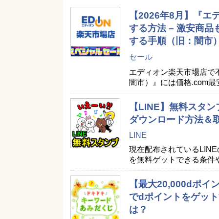
【2026年8月】『
する方法 – 激安商
する手順（旧：闇市
セール
エディオン楽天市場店で
闇市）』には価格.com
【LINE】無料スタン
ダウンロード方法＆
LINE
現在配布されているLIN
を無料ゲットできる条件
【最大20,000d
でdポイントをゲット
は？