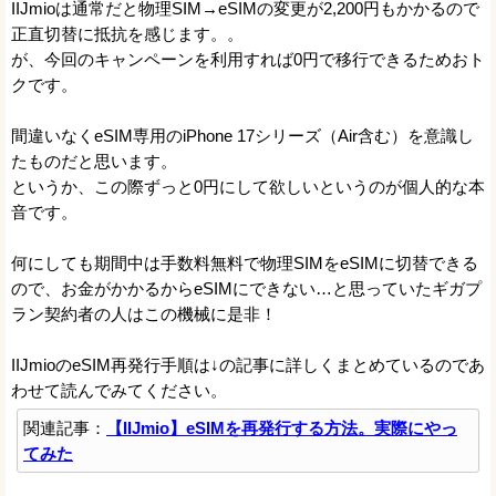
IIJmioは通常だと物理SIM→eSIMの変更が2,200円もかかるので
正直切替に抵抗を感じます。。
が、今回のキャンペーンを利用すれば0円で移行できるためおト
クです。
間違いなくeSIM専用のiPhone 17シリーズ（Air含む）を意識し
たものだと思います。
というか、この際ずっと0円にして欲しいというのが個人的な本
音です。
何にしても期間中は手数料無料で物理SIMをeSIMに切替できる
ので、お金がかかるからeSIMにできない…と思っていたギガプ
ラン契約者の人はこの機械に是非！
IIJmioのeSIM再発行手順は↓の記事に詳しくまとめているのであ
わせて読んでみてください。
関連記事：
【IIJmio】eSIMを再発行する方法。実際にやっ
てみた