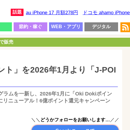
話題
au iPhone 17 月額278円
ドコモ ahamo iPhon
節約・稼ぐ
WEB・アプリ
デジタル
円で販売
イント」を2026年1月より「J-POI
ラムを一新し、2026年1月に「Oki Dokiポイン
T」にリニューアル！6億ポイント還元キャンペーン
＼＼
どうかフォローをお願いします…
／／