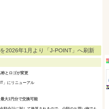
」を2026年1月より「J‑POINT」へ刷新
」に名称とロゴが変更
INT」にリニューアル
＝最大1円分で交換可能
用金額合計に対して換算されるので、少額のお買い物でも