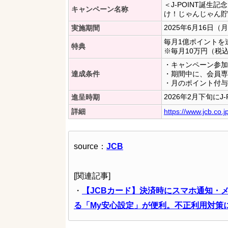
＜J-POINT誕
キャンペーン名称
け！じゃんじゃん貯
2025年6月16日（
実施期間
毎月1億ポイントを
特典
※毎月10万円（税込
・キャンペーン参加
達成条件
・期間中に、会員専
・月のポイント付与
2026年2月下旬にJ-
進呈時期
詳細
https://www.jcb.co.
source：
JCB
[関連記事]
・
【JCBカード】決済時にスマホ通知・メ
る「My安心設定」が便利。不正利用対策