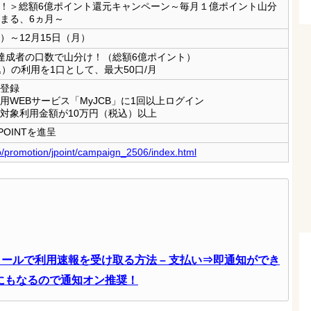
生記念！＞総額6億ポイント還元キャンペーン～毎月１億ポイント山分
まる、6ヵ月～
月）～12月15日（月）
達成者の口数で山分け！（総額6億ポイント）
）の利用を1口として、最大50口/月
登録
用WEBサービス「MyJCB」に1回以上ログイン
対象利用金額が10万円（税込）以上
POINTを進呈
jp/promotion/jpoint/campaign_2506/index.html
ールで利用速報を受け取る方法 – 支払い⇒即通知ができ
にもなるので通知オン推奨！