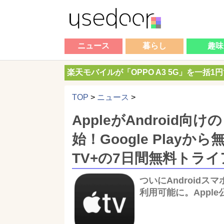
ニュース
暮らし
趣味
楽天モバイルが「OPPO A3 5G」を一括1
TOP
>
ニュース
>
AppleがAndroid向
始！Google Play
TV+の7日間無料トラ
ついにAndroidスマ
利用可能に。Apple