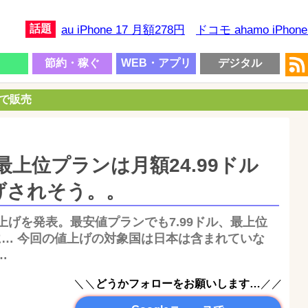
話題
au iPhone 17 月額278円
ドコモ ahamo iPhon
節約・稼ぐ
WEB・アプリ
デジタル
円で販売
… 最上位プランは月額24.99ドル
げされそう。。
た値上げを発表。最安値プランでも7.99ドル、最上位
ルに… 今回の値上げの対象国は日本は含まれていな
…
＼＼
どうかフォローをお願いします…
／／