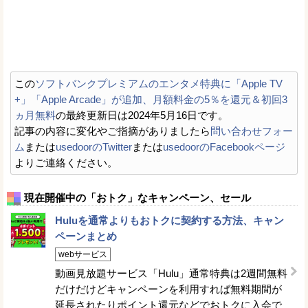
この
ソフトバンクプレミアムのエンタメ特典に「Apple TV
+」「Apple Arcade」が追加、月額料金の5％を還元＆初回3
ヵ月無料
の最終更新日は2024年5月16日です。
記事の内容に変化やご指摘がありましたら
問い合わせフォー
ム
または
usedoorのTwitter
または
usedoorのFacebookページ
よりご連絡ください。
現在開催中の「おトク」なキャンペーン、セール
Huluを通常よりもおトクに契約する方法、キャン
ペーンまとめ
webサービス
動画見放題サービス「Hulu」通常特典は2週間無料
だけだけどキャンペーンを利用すれば無料期間が
延長されたりポイント還元などでおトクに入会で