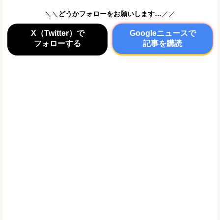
＼＼
どうかフォローをお願いします…
／／
X（Twitter）で
Googleニュースで
フォローする
記事を購読