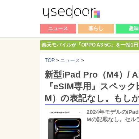
ニュース
暮らし
趣味
楽天モバイルが「OPPO A3 5G」を一括1
TOP
>
ニュース
>
新型iPad Pro（M4）
『eSIM専用』スペック比
M）の表記なし。もしかし
2024年モデルのiPad
Mの記載なし。セルラ