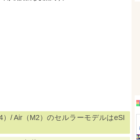
M4）/ Air（M2）のセルラーモデルはeSI