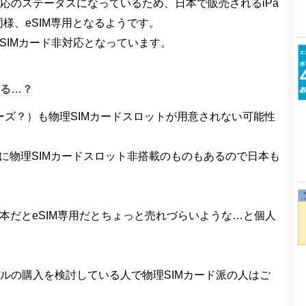
応のステータスになっているため、日本で販売されるiPa
海外同様、eSIM専用となるようです。
理SIMカード非対応となっています。
ある…？
6シリーズ？）も物理SIMカードスロットが用意されない可能性
でに物理SIMカードスロット非搭載のものもあるので日本も
、日本だとeSIM専用だとちょっと売れづらいような…と個人
ルラーモデルの購入を検討している人で物理SIMカード派の人はご