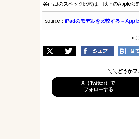
各iPadのスペック比較は、以下のAppl
source：
iPadのモデルを比較する – Appl
< 
＼＼
どうかフ
X（Twitter）で
フォローする