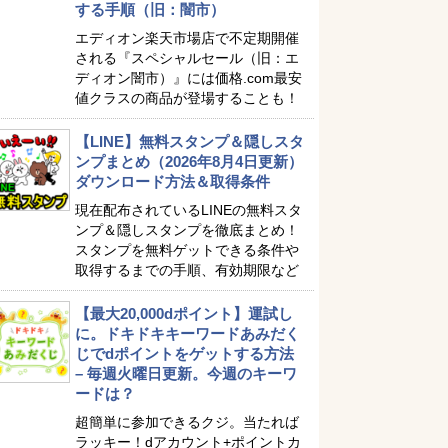
する手順（旧：闇市）
エディオン楽天市場店で不定期開催
される『スペシャルセール（旧：エ
ディオン闇市）』には価格.com最安
値クラスの商品が登場することも！
【LINE】無料スタンプ＆隠しスタ
ンプまとめ（2026年8月4日更新）
ダウンロード方法＆取得条件
現在配布されているLINEの無料スタ
ンプ＆隠しスタンプを徹底まとめ！
スタンプを無料ゲットできる条件や
取得するまでの手順、有効期限など
【最大20,000dポイント】運試し
に。ドキドキキーワードあみだく
じでdポイントをゲットする方法
– 毎週火曜日更新。今週のキーワ
ードは？
超簡単に参加できるクジ。当たれば
ラッキー！dアカウント+ポイントカ