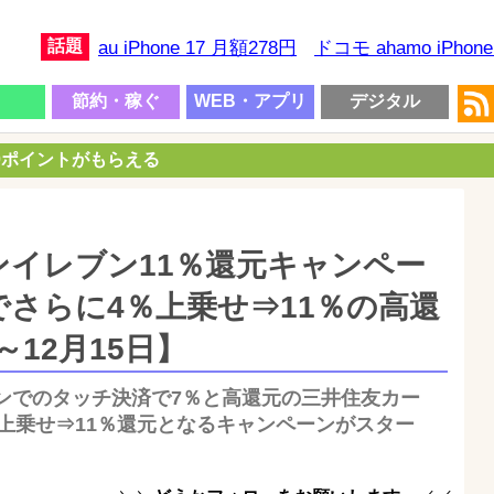
話題
au iPhone 17 月額278円
ドコモ ahamo iPhon
節約・稼ぐ
WEB・アプリ
デジタル
00ポイントがもらえる
イレブン11％還元キャンペー
さらに4％上乗せ⇒11％の高還
～12月15日】
ンでのタッチ決済で7％と高還元の三井住友カー
％上乗せ⇒11％還元となるキャンペーンがスター