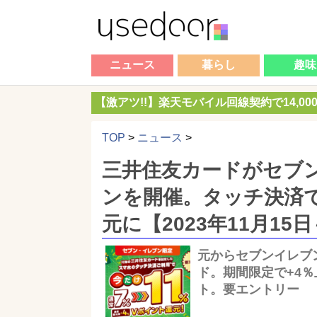
ニュース
暮らし
趣味
【激アツ!!】楽天モバイル回線契約で14,0
TOP
>
ニュース
>
三井住友カードがセブン
ンを開催。タッチ決済で
元に【2023年11月15日
元からセブンイレブ
ド。期間限定で+4
ト。要エントリー