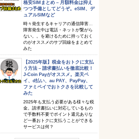
格安SIMまとめ – 月額料金は抑え
つつ予備としてどうぞ。eSIM、デ
ュアルSIMなど
時々発生するキャリアの通信障害…
障害発生中は電話・ネットが繋がら
ない。。を避けるために持っておく
のがオススメのサブ回線をまとめて
みた
【2025年版】税金をおトクに支払
う方法 – 請求書払いを徹底比較！
J-Coin Payがオススメ。楽天ペ
イ、d払い、au PAY、PayPay、
ファミペイでおトクさを比較して
みた
2025年も支払う必要がある様々な税
金。請求書払いに対応しているもの
で手数料不要でポイント還元ありな
ど一番おトクに支払うことができる
サービスは何？