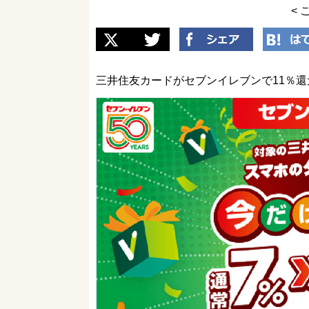
< 
三井住友カードがセブンイレブンで11％