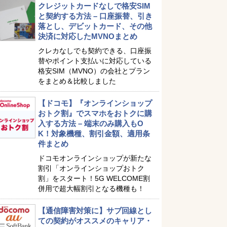
クレジットカードなしで格安SIM
と契約する方法 – 口座振替、引き
落とし、デビットカード、その他
決済に対応したMVNOまとめ
クレカなしでも契約できる、口座振
替やポイント支払いに対応している
格安SIM（MVNO）の会社とプラン
をまとめ＆比較しました
【ドコモ】『オンラインショップ
おトク割』でスマホをおトクに購
入する方法 – 端末のみ購入もO
K！対象機種、割引金額、適用条
件まとめ
ドコモオンラインショップが新たな
割引「オンラインショップおトク
割」をスタート！5G WELCOME割
併用で超大幅割引となる機種も！
【通信障害対策に】サブ回線とし
ての契約がオススメのキャリア・