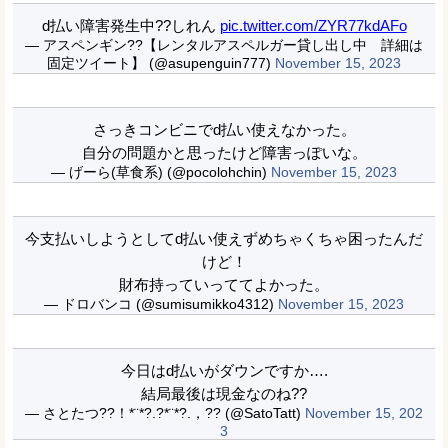
d払い障害発生中??しれん
pic.twitter.com/ZYR77kdAFo
— アスペンギン??【レンタルアスペルガー貸し出し中 詳細は
固定ツイート】 (@asupenguin777)
November 15, 2023
さっきコンビニでd払い使えなかった。
自分の問題かと思ったけど障害っぽいな。
— げーら(草食系) (@pocolohchin)
November 15, 2023
今支払いしようとしてd払い使えずめちゃくちゃ困ったんだ
けど！
財布持っていっててよかった。
— ドロバンコ (@sumisumikko4312)
November 15, 2023
今日はd払いがダウンですか….
結局最後は現金なのね??
— さとたつ??！*¨*?.?*¨*?.，?? (@SatoTatt)
November 15, 202
3