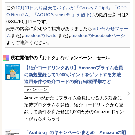
この
10月11日より楽天モバイルが「Galaxy Z Flip4」「OPP
O Reno7 A」「AQUOS sense6s」を値下げ
の最終更新日は2
023年10月11日です。
記事の内容に変化やご指摘がありましたら
問い合わせフォー
ム
または
usedoorのTwitter
または
usedoorのFacebookページ
よりご連絡ください。
現在開催中の「おトク」なキャンペーン、セール
【紹介コードリンクあり】Amazonプライム会員
に新規登録して1,000ポイントをゲットする方法 –
適用条件や紹介コードの発行/確認手順など
キャンペーン
Amazonが新たにプライム会員になる人を対象に
招待プログラムを開始。紹介コードリンクから登
録して条件を満たせば1,000円分のAmazonポイン
トがもらえちゃう
「Audible」のキャンペーンまとめ – Amazonの朗