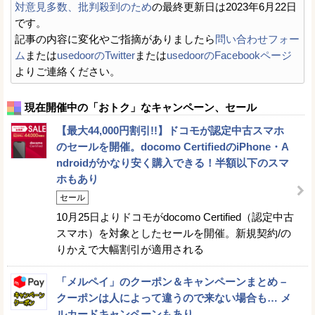
対意見多数、批判殺到のため
の最終更新日は2023年6月22日
です。
記事の内容に変化やご指摘がありましたら
問い合わせフォー
ム
または
usedoorのTwitter
または
usedoorのFacebookページ
よりご連絡ください。
現在開催中の「おトク」なキャンペーン、セール
【最大44,000円割引!!】ドコモが認定中古スマホ
のセールを開催。docomo CertifiedのiPhone・A
ndroidがかなり安く購入できる！半額以下のスマ
ホもあり
セール
10月25日よりドコモがdocomo Certified（認定中古
スマホ）を対象としたセールを開催。新規契約/の
りかえで大幅割引が適用される
「メルペイ」のクーポン＆キャンペーンまとめ –
クーポンは人によって違うので来ない場合も… メ
ルカードキャンペーンもあり