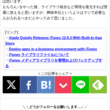
は思います。
もちろん↑をやった後、ライブラリ統合など環境を復元すれば普
通に使えると思いますが、興味本位というよりはマジで必要な
人が入れるべきだとやってみて思いました。
[リンク]
・
Apple Quietly Releases iTunes 12.6.3 With Built-In App
Store
・
Deploy apps in a business environment with iTunes
・
iTunes ライブラリファイルについて
・
iTunes メディアライブラリを管理およびバックアップす
る
< この記事をシェア >
＼＼
どうかフォローをお願いします…
／／