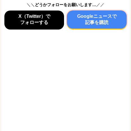
＼＼
どうかフォローをお願いします…
／／
X（Twitter）で
Googleニュースで
フォローする
記事を購読