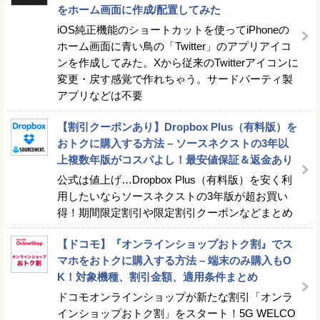
をホーム画面に作成/配置してみた
iOS純正機能のショートカットを使ってiPhoneの
ホーム画面に青い鳥の「Twitter」のアプリアイコ
ンを作成してみた。Xから従来のTwitterアイコンに
変更・戻す感覚で作れちゃう。サードパーティ製
アプリなどは不要
【割引クーポンあり】Dropbox Plus（有料版）を
おトクに購入する方法 – ソースネクストの3年以
上複数年版がコスパよし！最安値保証＆返金あり
公式は値上げ…Dropbox Plus（有料版）を安く利
用したいならソースネクストの3年版が超お買い
得！期間限定割引や限定割引クーポンなどまとめ
【ドコモ】『オンラインショップおトク割』でス
マホをおトクに購入する方法 – 端末のみ購入もO
K！対象機種、割引金額、適用条件まとめ
ドコモオンラインショップが新たな割引「オンラ
インショップおトク割」をスタート！5G WELCO