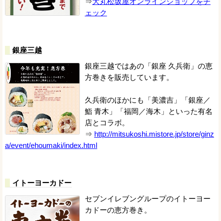
⇒
大丸松坂屋オンラインショップをチ
ェック
銀座三越
銀座三越ではあの「銀座 久兵衛」の恵
方巻きを販売しています。
久兵衛のほかにも「美濃吉」「銀座／
鮨 青木」「福岡／海木」といった有名
店とコラボ。
⇒
http://mitsukoshi.mistore.jp/store/ginz
a/event/ehoumaki/index.html
イトーヨーカドー
セブンイレブングループのイトーヨー
カドーの恵方巻き。