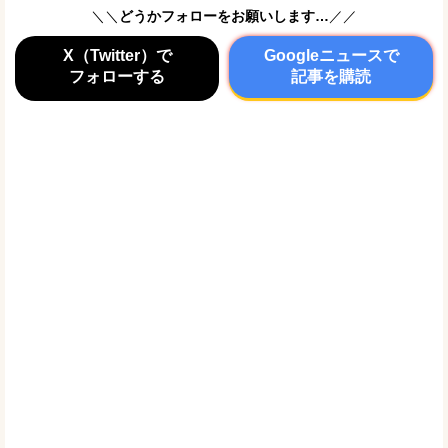
＼＼
どうかフォローをお願いします…
／／
X（Twitter）で
Googleニュースで
フォローする
記事を購読