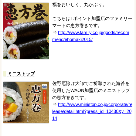
福をおいしく、丸かぶり。
こちらはTポイント加盟店のファミリー
マートの恵方巻きです。
⇒
http://www.family.co.jp/goods/recom
mend/ehomaki2015/
ミニストップ
佐野厄除け大師でご祈願された海苔を
使用したWAON加盟店のミニストップ
の恵方巻きです。
⇒
http://www.ministop.co.jp/corporate/re
lease/detail.html?press_id=10430&y=20
14