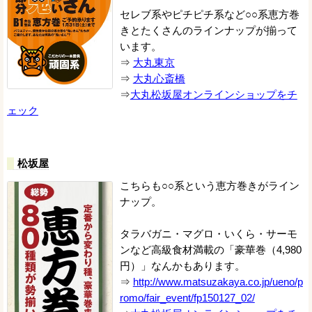
セレブ系やピチピチ系など○○系恵方巻
きとたくさんのラインナップが揃って
います。
⇒
大丸東京
⇒
大丸心斎橋
⇒
大丸松坂屋オンラインショップをチ
ェック
松坂屋
こちらも○○系という恵方巻きがライン
ナップ。
タラバガニ・マグロ・いくら・サーモ
ンなど高級食材満載の「豪華巻（4,980
円）」なんかもあります。
⇒
http://www.matsuzakaya.co.jp/ueno/p
romo/fair_event/fp150127_02/