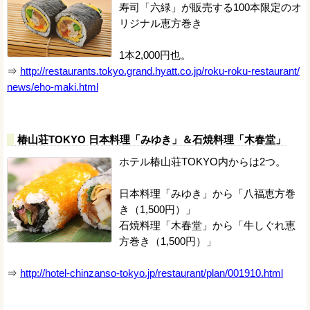
寿司「六緑」が販売する100本限定のオ
リジナル恵方巻き
1本2,000円也。
⇒
http://restaurants.tokyo.grand.hyatt.co.jp/roku-roku-restaurant/
news/eho-maki.html
椿山荘TOKYO 日本料理「みゆき」＆石焼料理「木春堂」
ホテル椿山荘TOKYO内からは2つ。
日本料理「みゆき」から「八福恵方巻
き（1,500円）」
石焼料理「木春堂」から「牛しぐれ恵
方巻き（1,500円）」
⇒
http://hotel-chinzanso-tokyo.jp/restaurant/plan/001910.html