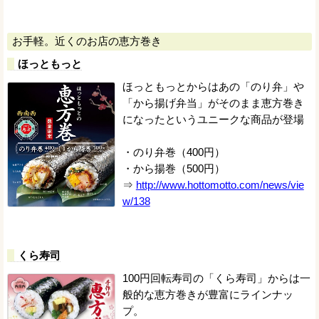
お手軽。近くのお店の恵方巻き
ほっともっと
ほっともっとからはあの「のり弁」や
「から揚げ弁当」がそのまま恵方巻き
になったというユニークな商品が登場
・のり弁巻（400円）
・から揚巻（500円）
⇒
http://www.hottomotto.com/news/vie
w/138
くら寿司
100円回転寿司の「くら寿司」からは一
般的な恵方巻きが豊富にラインナッ
プ。