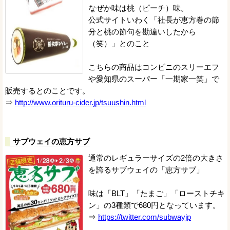
なぜか味は桃（ピーチ）味。
公式サイトいわく「社長が恵方巻の節
分と桃の節句を勘違いしたから
（笑）」とのこと
こちらの商品はコンビニのスリーエフ
や愛知県のスーパー「一期家一笑」で
販売するとのことです。
⇒
http://www.orituru-cider.jp/tsuushin.html
サブウェイの恵方サブ
通常のレギュラーサイズの2倍の大きさ
を誇るサブウェイの「恵方サブ」
味は「BLT」「たまご」「ローストチキ
ン」の3種類で680円となっています。
⇒
https://twitter.com/subwayjp