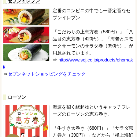
セブンイレブン
定番のコンビニの中でも一番定番なセ
ブンイレブン
「こだわりの上恵方巻（580円）」「八
品目の恵方巻（420円）」「海老とスモ
ークサーモンのサラダ巻（390円）」が
用意されています。
⇒
http://www.sej.co.jp/products/ehomak
i/
⇒
セブンネットショッピングをチェック
ローソン
海運を招く縁起物というキャッチフレ
ーズのローソンの恵方巻き。
「牛すき太巻き（680円）」「サラダ恵
方巻き（390円）」などから「極上海鮮