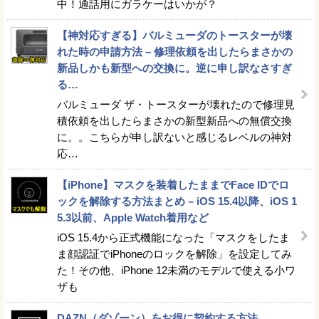
中！通話用にガラケーはいかが？
【神対応すぎる】バルミューダのトースターが壊
れた時の申請方法 – 修理依頼を出したらまさかの
新品しかも新型への交換に。逆に申し訳なさすぎ
る…
バルミューダ ザ・トースターが壊れたので修理見
積依頼を出したらまさかの新型新品への無償交換
に。。こちらが申し訳ないと感じるレベルの神対
応…
【iPhone】マスクを装着したままでFace IDでロ
ックを解除する方法まとめ – iOS 15.4以降、iOS 1
5.3以前、Apple Watch着用など
iOS 15.4から正式機能になった「マスクをしたま
ま顔認証でiPhoneのロックを解除」を設定してみ
た！その他、iPhone 12未満のモデルで使える小ワ
ザも
DAZN（ダゾーン）をお得に契約する方法