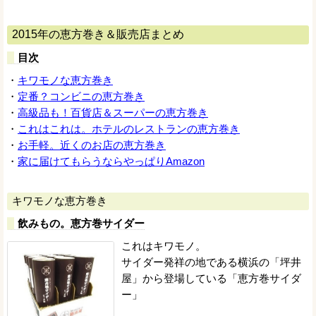
2015年の恵方巻き＆販売店まとめ
目次
・
キワモノな恵方巻き
・
定番？コンビニの恵方巻き
・
高級品も！百貨店＆スーパーの恵方巻き
・
これはこれは。ホテルのレストランの恵方巻き
・
お手軽。近くのお店の恵方巻き
・
家に届けてもらうならやっぱりAmazon
キワモノな恵方巻き
飲みもの。恵方巻サイダー
これはキワモノ。
サイダー発祥の地である横浜の「坪井
屋」から登場している「恵方巻サイダ
ー」