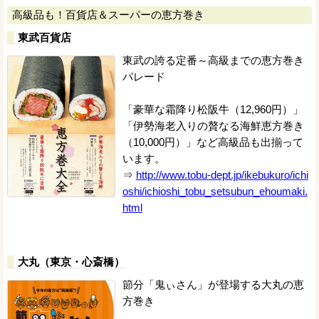
高級品も！百貨店＆スーパーの恵方巻き
東武百貨店
東武の誇る定番～高級までの恵方巻き
パレード
「豪華な霜降り松阪牛（12,960円）」
「伊勢海老入りの贅なる海鮮恵方巻き
（10,000円）」など高級品も出揃って
います。
⇒
http://www.tobu-dept.jp/ikebukuro/ichi
oshi/ichioshi_tobu_setsubun_ehoumaki.
html
大丸（東京・心斎橋）
節分「鬼ぃさん」が登場する大丸の恵
方巻き