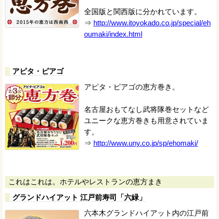
全国版と関西版に分かれています。
⇒
http://www.itoyokado.co.jp/special/eh
oumaki/index.html
アピタ・ピアゴ
アピタ・ピアゴの恵方巻き。
名古屋おもてなし武将隊巻セットなど
ユニークな恵方巻きも用意されていま
す。
⇒
http://www.uny.co.jp/sp/ehomaki/
これはこれは。ホテルやレストランの恵方まき
グランドハイアット 江戸前寿司「六緑」
六本木グランドハイアット内の江戸前