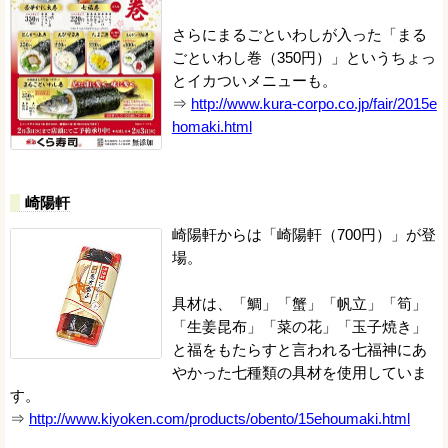
さらにまるごといわしが入った「まる
ごといわし巻（350円）」というちょっ
とイカついメニューも。
⇒
http://www.kura-corpo.co.jp/fair/2015e
homaki.html
崎陽軒
崎陽軒からは「崎陽軒（700円）」が登
場。
具材は、「鯛」「蟹」「帆立」「筍」
「生姜昆布」「菜の花」「玉子焼き」
と福をもたらすと言われる七福神にあ
やかった七種類の具材を使用していま
す。
⇒
http://www.kiyoken.com/products/obento/15ehoumaki.html