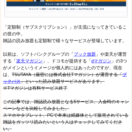
「定額制（サブスクリプション）」が主流になってきているこ
の世の中。
雑誌の読み放題も定額制で様々なサービスが登場しています。
以前は、ソフトバンクグループの「
ブック放題
」や楽天が運営
する「
楽天マガジン
」、ドコモが提供する「
dマガジン
」の3つ
がメインというイメージが個人的にはあったのですが、現在
は、
TSUTAYA（厳密には株式会社Tマガジン）が運営する「
ブ
ックパス
」といった読み放題サービスがあります。
※Tマガジンは有料サービス終了
この記事では、雑誌読み放題となる5サービス、入会時のキャン
ペーンなどを比較してみました。
スマホやタブレット、PCで本来は紙媒体として販売されている
雑誌をガッツリ読みたいという人はチェックしてみてくださ
い。