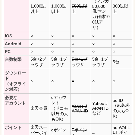
（マンガ
1,000誌
1,000誌
550誌以
300誌以
50,000
冊/マン
以上
以上
上
上
ガ雑誌10
0誌ア
リ）
○
○
○
○
○
iOS
○
○
○
○
○
Android
○
○
○
○
○
PC
5台+2ブ
5台+1ブ
5台+1ブ
5台+1ブ
台数制限
5台
ラウザ
ラウザ
ラウザ
ラウザ
ダウンロー
ド
○
○
○
○
○
（オフライ
ン対応）
dアカウ
必要な
au ID
ント
アカウント
Yahoo J
（au以外
Yahoo J
楽天会員
（ドコモ
APAN ID
の人もO
APAN ID
など
以外の人
K）
もOK）
楽天スー
ポイント
au WALL
dポイン
Tポイン
ET ポイ
パーポイ
–