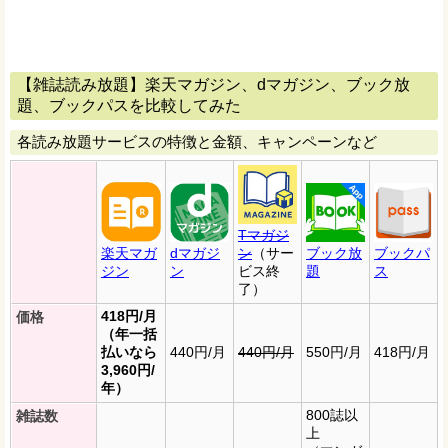
【雑誌読み放題】楽天マガジン、dマガジン、ブック放
題、ブックパスを比較してみた
各読み放題サービスの特徴と金額、キャンペーンなど
Tマガジ
楽天マガ
dマガジ
ン
（サー
ブック放
ブックパ
ジン
ン
ビス終
題
ス
了）
418円/月
価格
（年一括
払いなら
440円/月
440円/月
550円/月
418円/月
3,960円/
年）
800誌以
雑誌数
上