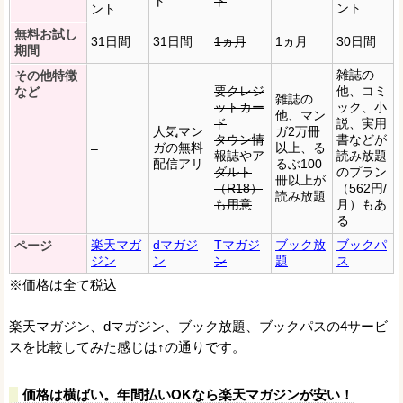
ト
ト
ント
ント
無料お試し
31日間
31日間
1ヵ月
1ヵ月
30日間
期間
雑誌の
その他特徴
要クレジ
他、コミ
など
雑誌の
ットカー
ック、小
他、マン
ド
説、実用
人気マン
ガ2万冊
タウン情
書などが
ガの無料
以上、る
–
報誌やア
読み放題
配信アリ
るぶ100
ダルト
のプラン
冊以上が
（R18）
（562円/
読み放題
も用意
月）もあ
る
楽天マガ
dマガジ
Tマガジ
ブック放
ブックパ
ページ
ジン
ン
ン
題
ス
※価格は全て税込
楽天マガジン、dマガジン、ブック放題、ブックパスの4サービ
スを比較してみた感じは↑の通りです。
価格は横ばい。年間払いOKなら楽天マガジンが安い！