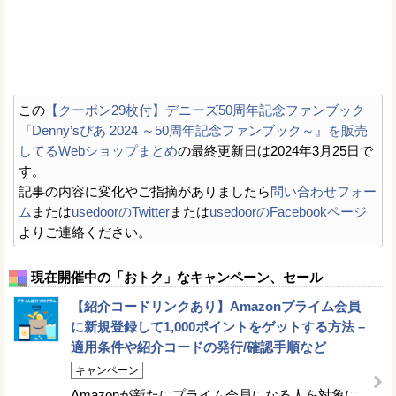
この
【クーポン29枚付】デニーズ50周年記念ファンブック
『Denny’sぴあ 2024 ～50周年記念ファンブック～』を販売
してるWebショップまとめ
の最終更新日は2024年3月25日で
す。
記事の内容に変化やご指摘がありましたら
問い合わせフォー
ム
または
usedoorのTwitter
または
usedoorのFacebookページ
よりご連絡ください。
現在開催中の「おトク」なキャンペーン、セール
【紹介コードリンクあり】Amazonプライム会員
に新規登録して1,000ポイントをゲットする方法 –
適用条件や紹介コードの発行/確認手順など
キャンペーン
Amazonが新たにプライム会員になる人を対象に