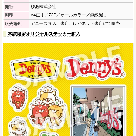
ぴあ株式会社
発行
A4正寸／72P／オールカラー／無線綴じ
判型
デニーズ各店、書店、ほかネット書店にて販売
販売場所
本誌限定オリジナルステッカー封入