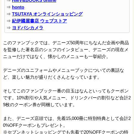
⇒
HMV&BOOKS online
⇒
honto
⇒
TSUTAYA オンラインショッピング
⇒
紀伊國屋書店 ウェブストア
⇒
ヨドバシカメラ
このファンブックでは、デニーズ50周年にちなんだ企画や商品
を監修した著名店のシェフのインタビュー、デニーズの現在メ
ニューだけではなく、懐かしのメニューも一挙紹介。
デニーズのユニフォームやメニューブックについての裏話な
ど、楽しい魅力が盛りだくさんとなっています。
そしてこのファンブック一番の目玉はなんといってもクーポン
です。10%割引や人気メニュー、ドリンクバーの割引など合計2
9枚のクーポン券が同梱しています。
また、デニーズ店頭では、先着15,000冊に特別特典として会計2
0%OFFクーポンもプレゼント。
※セブンネットショッピングでも先着で20%OFFクーポンの特