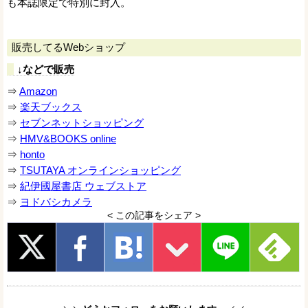
も本誌限定で特別に封入。
販売してるWebショップ
↓などで販売
⇒
Amazon
⇒
楽天ブックス
⇒
セブンネットショッピング
⇒
HMV&BOOKS online
⇒
honto
⇒
TSUTAYA オンラインショッピング
⇒
紀伊國屋書店 ウェブストア
⇒
ヨドバシカメラ
< この記事をシェア >