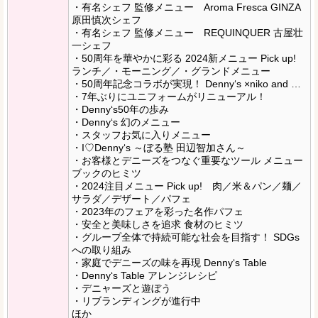
・有名シェフ 監修メニュー Aroma Fresca GINZA
原田慎次シェフ
・有名シェフ 監修メニュー REQUINQUER 古屋壮
一シェフ
・50周年を華やかに彩る 2024新メニュー Pick up!
ランチ／・モーニング／・グランドメニュー
・50周年記念コラボが実現！ Dennyʻs ×niko and …
・7年ぶりにユニフォームがリニューアル！
・Dennyʻs50年の歩み
・Dennyʻs 幻のメニュー
・スタッフお気に入りメニュー
・I♡Dennyʻs ～ぼる塾 田辺智加さん～
・お客様とデニーズをつなぐ重要なツール メニュー
ブックのヒミツ
・2024注目メニュー Pick up! 肉／米＆パン／麺／
サラダ／デザート／パフェ
・2023年のフェアを彩った名作パフェ
・安全と美味しさを追求 食材のヒミツ
・グループ全体で持続可能な社会を目指す！ SDGs
への取り組み
・家庭でデニーズの味を再現 Dennyʻs Table
・Dennyʻs Table アレンジレシピ
・デニャーズと遊ぼう
・リブランディングが進行中
ほか