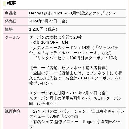
概要
Denny’sぴあ 2024 ～50周年記念ファンブック～
商品名
2024年3月22日（金）
発売日
1,200円（税込）
価格
クーポンの枚数は全部で29枚
クーポン
・会計10％OFF：5枚
・人気メニューのクーポン：14枚（「ジャンバラ
ヤ」や「キャラメルハニーパンケーキ」など）
・ドリンクバーセット100円引きクーポン：10枚
【デニーズ店舗、セブンネット購入者特典】
・全国のデニーズ店舗または、セブンネットにて購
入した方に先着で「お会計20％OFFクーポン」を1
枚プレゼント
※クーポン有効期限：2025年2月28日（金）
※クーポン同士の併用も可能だが、％OFFクーポン
同士は併用不可
・27年ぶりのコラボレーション！ 江口寿史さん イン
紙面内容
タビュー〈50周年記念企画〉
・有名シェフ 監修メニュー Regalo 小倉知巳シェ
フ