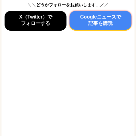
＼＼
どうかフォローをお願いします…
／／
X（Twitter）で
Googleニュースで
フォローする
記事を購読