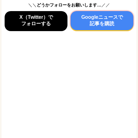
＼＼
どうかフォローをお願いします…
／／
X（Twitter）で
Googleニュースで
フォローする
記事を購読