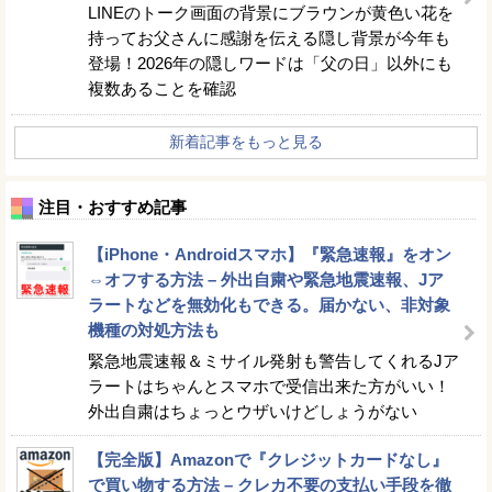
LINEのトーク画面の背景にブラウンが黄色い花を
持ってお父さんに感謝を伝える隠し背景が今年も
登場！2026年の隠しワードは「父の日」以外にも
複数あることを確認
新着記事をもっと見る
注目・おすすめ記事
【iPhone・Androidスマホ】『緊急速報』をオン
⇔オフする方法 – 外出自粛や緊急地震速報、Jア
ラートなどを無効化もできる。届かない、非対象
機種の対処方法も
緊急地震速報＆ミサイル発射も警告してくれるJア
ラートはちゃんとスマホで受信出来た方がいい！
外出自粛はちょっとウザいけどしょうがない
【完全版】Amazonで『クレジットカードなし』
で買い物する方法 – クレカ不要の支払い手段を徹