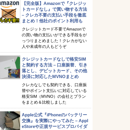
【完全版】Amazonで『クレジッ
トカードなし』で買い物する方法
– クレカ不要の支払い手段を徹底
まとめ！他社のポイント利用も
クレジットカード不要でAmazonで
の買い物の支払いができる手段をが
っつりまとめました！クレカがない
人や未成年の人もどうぞ
クレジットカードなしで格安SIM
と契約する方法 – 口座振替、引き
落とし、デビットカード、その他
決済に対応したMVNOまとめ
クレカなしでも契約できる、口座振
替やポイント支払いに対応している
格安SIM（MVNO）の会社とプラン
をまとめ＆比較しました
Apple公式『iPhoneのバッテリー
交換』を実際にやってみた – Appl
eStoreや正規サービスプロバイダ