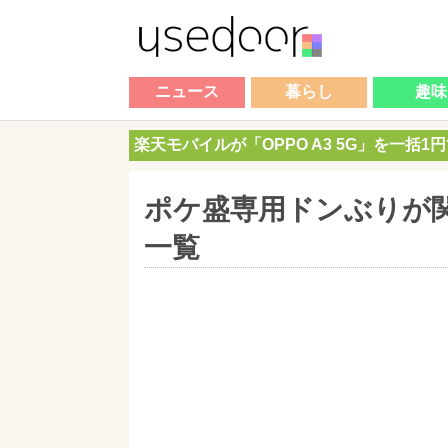
ニュース
暮らし
趣味
楽天モバイルが「OPPO A3 5G」を一括1
ポケ盛専用ドンぶりが
一覧