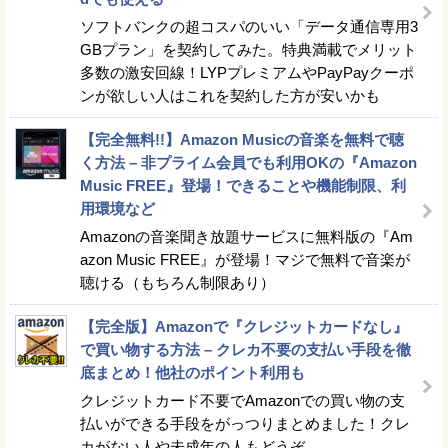
ソフトバンクの超コスパのいい「データ通信専用3
GBプラン」を契約してみた。特典満載でメリット
多数の激安回線！LYPプレミアムやPayPayクーポ
ンが欲しい人はこれを契約した方が安いかも
【完全無料!!】Amazon Musicの音楽を無料で聴
く方法 – 非プライム会員でも利用OKの『Amazon
Music FREE』登場！できることや機能制限、利
用環境など
Amazonの音楽聞き放題サービスに無料版の『Am
azon Music FREE』が登場！マジで無料で音楽が
聴ける（もちろん制限あり）
【完全版】Amazonで『クレジットカードなし』
で買い物する方法 – クレカ不要の支払い手段を徹
底まとめ！他社のポイント利用も
クレジットカード不要でAmazonでの買い物の支
払いができる手段をがっつりまとめました！クレ
カがない人や未成年の人もどうぞ