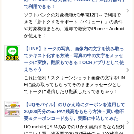
で利用できる！
ソフトバンクの対象機種が1年間12円～で利用で
きる『新トクするサポート（バリュー）』の条件
や対象機種まとめ。返却で激安でiPhone・Android
が使える！
【LINE】トークの写真、画像内の文字を読み取っ
てテキスト化する方法 – 写真の中の文字をメッセ
ージに変換。翻訳もできる！OCRアプリとして使
えちゃう
これは便利！スクリーンショット画像の文字をLIN
Eに読み取ってもらってそのままメッセージとし
てトークに送信したり翻訳したりできちゃう！
【UQモバイル】のりかえ時にクーポンを適用して
20,000円分のau PAY残高をもらう方法 – 買い物不
要＆クーポンコードあり。実際に申込してみた
UQ mobileにSIMのみでのりかえ契約するなら絶対
にコレ！買い物不要で20,000円分のau PAY残高が