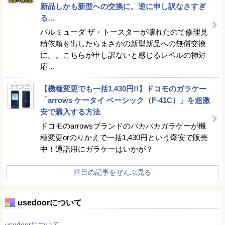
新品しかも新型への交換に。逆に申し訳なさすぎ
る…
バルミューダ ザ・トースターが壊れたので修理見
積依頼を出したらまさかの新型新品への無償交換
に。。こちらが申し訳ないと感じるレベルの神対
応…
【機種変更でも一括1,430円!!】ドコモのガラケー
「arrows ケータイ ベーシック（F-41C）」を超激
安で購入する方法
ドコモのarrowsブランドのパカパカガラケーが機
種変更orのりかえで一括1,430円という爆安で販売
中！通話用にガラケーはいかが？
注目の記事をぜんぶ見る
usedoorについて
usedoorについて