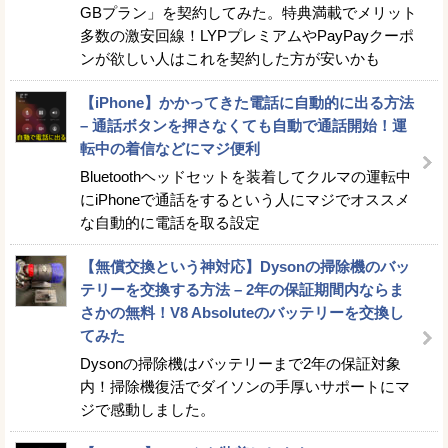
GBプラン」を契約してみた。特典満載でメリット
多数の激安回線！LYPプレミアムやPayPayクーポ
ンが欲しい人はこれを契約した方が安いかも
【iPhone】かかってきた電話に自動的に出る方法
– 通話ボタンを押さなくても自動で通話開始！運
転中の着信などにマジ便利
Bluetoothヘッドセットを装着してクルマの運転中
にiPhoneで通話をするという人にマジでオススメ
な自動的に電話を取る設定
【無償交換という神対応】Dysonの掃除機のバッ
テリーを交換する方法 – 2年の保証期間内ならま
さかの無料！V8 Absoluteのバッテリーを交換し
てみた
Dysonの掃除機はバッテリーまで2年の保証対象
内！掃除機復活でダイソンの手厚いサポートにマ
ジで感動しました。