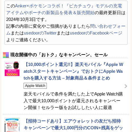
この
Anker×ポケモンコラボ！『ピカチュウ』モデルの充電
アイテムやポーチの新製品を発表＆販売開始
の最終更新日は
2024年10月3日です。
記事の内容に変化やご指摘がありましたら
問い合わせフォー
ム
または
usedoorのTwitter
または
usedoorのFacebookページ
よりご連絡ください。
現在開催中の「おトク」なキャンペーン、セール
【10,000ポイント還元!!】楽天モバイル『Apple W
atchスタートキャンペーン』でおトクにApple Wa
tchを購入する方法 – 対象商品＆条件まとめ
Apple Watch
楽天モバイルで条件を満たした上でApple Watch購
入で最大10,000ポイントが還元されるキャンペー
ン開催！セルラー版をお試ししたい人に最適
【招待コードあり】エアウォレットの友だち招待
キャンペーンで最大1,000円分のCOIN+残高をゲッ