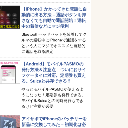
【iPhone】かかってきた電話に自
動的に出る方法 – 通話ボタンを押
さなくても自動で通話開始！運転
中の着信などにマジ便利
Bluetoothヘッドセットを装着してク
ルマの運転中にiPhoneで通話をする
という人にマジでオススメな自動的
に電話を取る設定
【Android】モバイルPASMOの
発行方法＆注意点 – ついにおサイ
フケータイに対応。定期券も買え
る。Suicaと共存できる？
やっとモバイルPASMOが使えるよ
うになった！定期券も発行できる。
モバイルSuicaとの同時発行もでき
るけど注意が必要
アイサポでiPhoneのバッテリーを
新品に交換してみた – 初期化は必