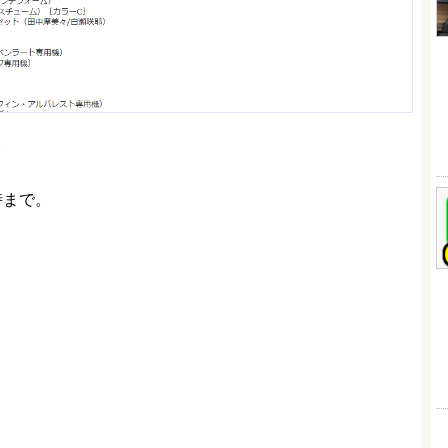
。
時まで。