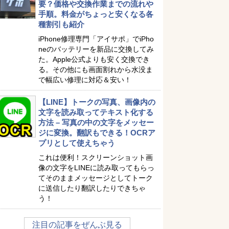
要？価格や交換作業までの流れや
手順。料金がちょっと安くなる各
種割引も紹介
iPhone修理専門「アイサポ」でiPho
neのバッテリーを新品に交換してみ
た。Apple公式よりも安く交換でき
る。その他にも画面割れから水没ま
で幅広い修理に対応＆安い！
【LINE】トークの写真、画像内の
文字を読み取ってテキスト化する
方法 – 写真の中の文字をメッセー
ジに変換。翻訳もできる！OCRア
プリとして使えちゃう
これは便利！スクリーンショット画
像の文字をLINEに読み取ってもらっ
てそのままメッセージとしてトーク
に送信したり翻訳したりできちゃ
う！
注目の記事をぜんぶ見る