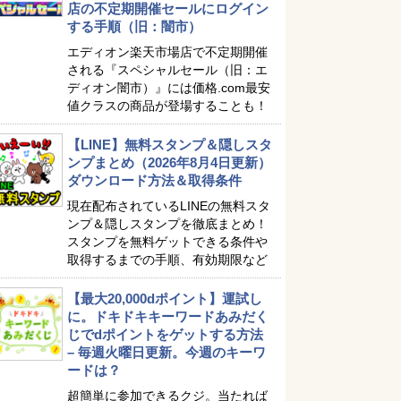
店の不定期開催セールにログイン
する手順（旧：闇市）
エディオン楽天市場店で不定期開催
される『スペシャルセール（旧：エ
ディオン闇市）』には価格.com最安
値クラスの商品が登場することも！
【LINE】無料スタンプ＆隠しスタ
ンプまとめ（2026年8月4日更新）
ダウンロード方法＆取得条件
現在配布されているLINEの無料スタ
ンプ＆隠しスタンプを徹底まとめ！
スタンプを無料ゲットできる条件や
取得するまでの手順、有効期限など
【最大20,000dポイント】運試し
に。ドキドキキーワードあみだく
じでdポイントをゲットする方法
– 毎週火曜日更新。今週のキーワ
ードは？
超簡単に参加できるクジ。当たれば