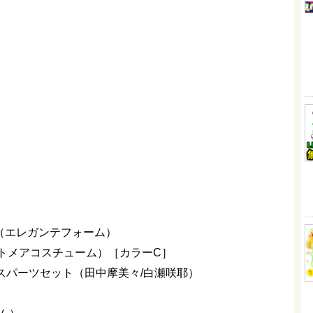
リカ（エレガンテフォーム）
イトメアコスチューム）［カラーC］
イスパーツセット（田中摩美々/白瀬咲耶）
ク