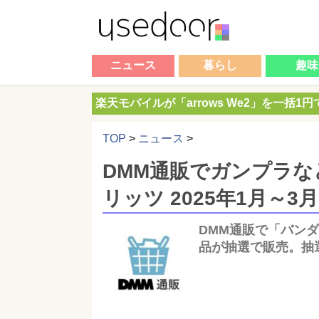
ニュース
暮らし
趣味
楽天モバイルが「arrows We2」を一括1
TOP
>
ニュース
>
DMM通販でガンプラ
リッツ 2025年1月～
DMM通販で「バンダ
品が抽選で販売。抽選