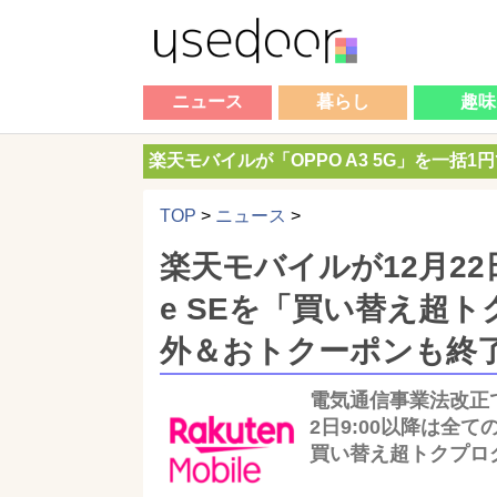
ニュース
暮らし
趣味
楽天モバイルが「OPPO A3 5G」を一括1
TOP
>
ニュース
>
楽天モバイルが12月22日
e SEを「買い替え超
外＆おトクーポンも終
電気通信事業法改正で
2日9:00以降は全ての
買い替え超トクプロ