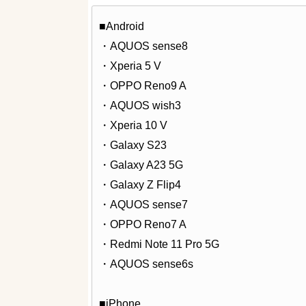
■Android
・AQUOS sense8
・Xperia 5 V
・OPPO Reno9 A
・AQUOS wish3
・Xperia 10 V
・Galaxy S23
・Galaxy A23 5G
・Galaxy Z Flip4
・AQUOS sense7
・OPPO Reno7 A
・Redmi Note 11 Pro 5G
・AQUOS sense6s
■iPhone