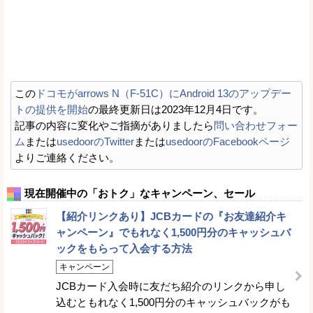
この
ドコモがarrows N（F-51C）にAndroid 13のアップデー
トの提供を開始
の最終更新日は2023年12月4日です。
記事の内容に変化やご指摘がありましたら
問い合わせフォー
ム
または
usedoorのTwitter
または
usedoorのFacebookページ
よりご連絡ください。
現在開催中の「おトク」なキャンペーン、セール
【紹介リンクあり】JCBカードの『お友達紹介キ
ャンペーン』でもれなく1,500円分のキャッシュバ
ックをもらって入会する方法
キャンペーン
JCBカード入会時に友だち紹介のリンクから申し
込むともれなく1,500円分のキャッシュバックがも