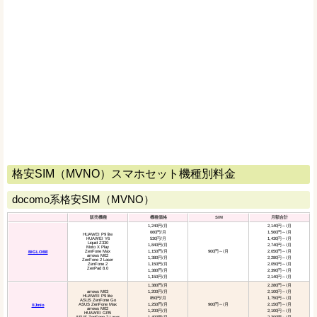
格安SIM（MVNO）スマホセット機種別料金
docomo系格安SIM（MVNO）
販売機種
機種価格
SIM
月額合計
1,240円/月
2,140円～/月
660円/月
1,560円～/月
HUAWEI P9 lite
HUAWEI Y6
530円/月
1,430円～/月
Liquid Z330
1,840円/月
2,740円～/月
Moto X Play
ZenFone Max
1,150円/月
900円～/月
2,050円～/月
BIGLOBE
arrows M02
1,380円/月
2,280円～/月
ZenFone 2 Laser
ZenFone 2
1,150円/月
2,050円～/月
ZenPad 8.0
1,380円/月
2,390円～/月
1,150円/月
2,140円～/月
1,380円/月
2,280円～/月
arrows M03
1,200円/月
2,100円～/月
HUAWEI P9 lite
850円/月
1,750円～/月
ASUS ZenFone Go
ASUS ZenFone Max
1,250円/月
900円～/月
2,150円～/月
IIJmio
arrows M02
1,200円/月
2,100円～/月
HUAWEI GR5
ASUS ZenFone 2 Laser
1,400円/月
2,300円～/月