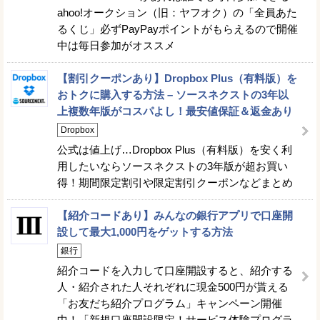
ahoo!オークション（旧：ヤフオク）の「全員あた
るくじ」必ずPayPayポイントがもらえるので開催
中は毎日参加がオススメ
【割引クーポンあり】Dropbox Plus（有料版）を
おトクに購入する方法 – ソースネクストの3年以
上複数年版がコスパよし！最安値保証＆返金あり
Dropbox
公式は値上げ…Dropbox Plus（有料版）を安く利
用したいならソースネクストの3年版が超お買い
得！期間限定割引や限定割引クーポンなどまとめ
【紹介コードあり】みんなの銀行アプリで口座開
設して最大1,000円をゲットする方法
銀行
紹介コードを入力して口座開設すると、紹介する
人・紹介された人それぞれに現金500円が貰える
「お友だち紹介プログラム」キャンペーン開催
中！「新規口座開設限定！サービス体験プログラ