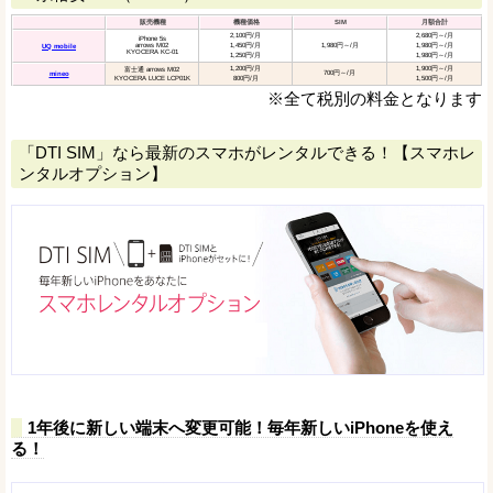
販売機種
機種価格
SIM
月額合計
2,100円/月
2,680円～/月
iPhone 5s
arrows M02
1,450円/月
1,980円～/月
1,980円～/月
UQ mobile
KYOCERA KC-01
1,250円/月
1,980円～/月
1,200円/月
1,900円～/月
富士通 arrows M02
700円～/月
mineo
KYOCERA LUCE LCP01K
800円/月
1,500円～/月
※全て税別の料金となります
「DTI SIM」なら最新のスマホがレンタルできる！【スマホレ
ンタルオプション】
1年後に新しい端末へ変更可能！毎年新しいiPhoneを使え
る！