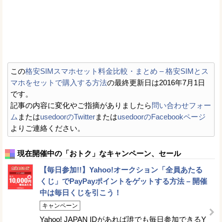
この
格安SIMスマホセット料金比較・まとめ – 格安SIMとス
マホをセットで購入する方法
の最終更新日は2016年7月1日
です。
記事の内容に変化やご指摘がありましたら
問い合わせフォー
ム
または
usedoorのTwitter
または
usedoorのFacebookページ
よりご連絡ください。
現在開催中の「おトク」なキャンペーン、セール
【毎日参加!!】Yahoo!オークション「全員あたる
くじ」でPayPayポイントをゲットする方法 – 開催
中は毎日くじを引こう！
キャンペーン
Yahoo! JAPAN IDがあれば誰でも毎日参加できるY