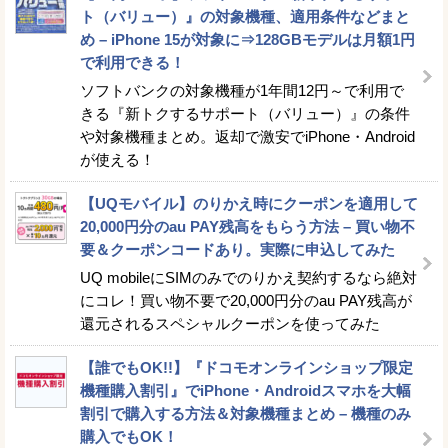
ト（バリュー）』の対象機種、適用条件などまと
め – iPhone 15が対象に⇒128GBモデルは月額1円
で利用できる！
ソフトバンクの対象機種が1年間12円～で利用で
きる『新トクするサポート（バリュー）』の条件
や対象機種まとめ。返却で激安でiPhone・Android
が使える！
【UQモバイル】のりかえ時にクーポンを適用して
20,000円分のau PAY残高をもらう方法 – 買い物不
要＆クーポンコードあり。実際に申込してみた
UQ mobileにSIMのみでのりかえ契約するなら絶対
にコレ！買い物不要で20,000円分のau PAY残高が
還元されるスペシャルクーポンを使ってみた
【誰でもOK!!】『ドコモオンラインショップ限定
機種購入割引』でiPhone・Androidスマホを大幅
割引で購入する方法＆対象機種まとめ – 機種のみ
購入でもOK！