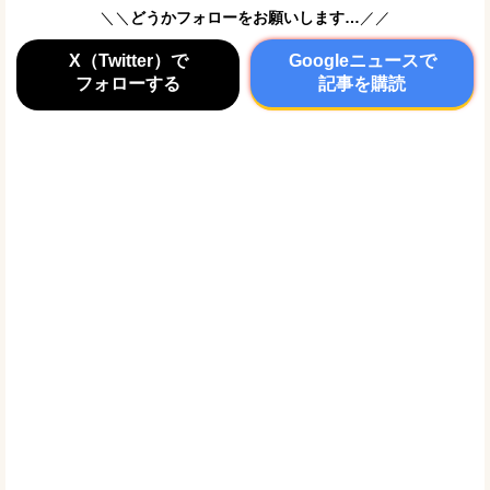
＼＼
どうかフォローをお願いします…
／／
X（Twitter）で
Googleニュースで
フォローする
記事を購読