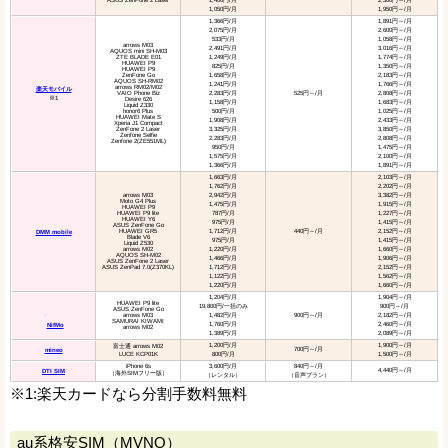
1,050円/月
1,950円～/月
1,366円/月
1,891円～/月
2,075円/月
2,600円～/月
533円/月
1,058円～/月
arrows M03
2,491円/月
3,016円～/月
AQUOS mini SH-M03
ZTE BLADE E01
1,249円/月
1,774円～/月
HUAWEI P9
825円/月
1,350円～/月
HUAWEI P9
ZenFone Go
1,658円/月
2,183円～/月
AQUOS SH-RM02
1,241円/月
1,766円～/月
arrows RM02/M02
楽天モバイル
VAIO Phone Biz
2,283円/月
525円～/月
2,808円～/月
※1
Desire 626
1,158円/月
1,683円～/月
Liquid Z330
honor6 Plus
500円/月
1,025円～/月
HUAWEI Mate S
1,908円/月
2,433円～/月
Xperia J1 Compact
ZenFone 2 Laser
3,325円/月
3,850円～/月
Zenfone Selfie
2,283円/月
2,808円～/月
Zenfone 2(ZE551ML)
950円/月
1,475円～/月
1,575円/月
2,100円～/月
1,366円/月
1,891円～/月
1,663円/月
2,103円～/月
1,762円/月
2,202円～/月
arrows M03
2,942円/月
3,382円～/月
Moto G4 Plus
1,475円/月
1,915円～/月
HUAWEI P9
HUAWEI P9 lite
787円/月
1,227円～/月
HUAWEI Y6
975円/月
1,415円～/月
ASUS ZenFone Go
HUAWEI GR5
1,712円/月
440円～/月
2,152円～/月
DMM mobile
Blade V6
975円/月
1,415円～/月
Liquid Z530
arrows M02
1,220円/月
1,660円～/月
AQUOS SH-M02
1,466円/月
1,906円～/月
ASUS ZenFone 2 Laser
ASUS ZenPad 7.0(Z370KL)
1,712円/月
2,152円～/月
1,122円/月
1,562円～/月
1,220円/月
1,660円～/月
1,204円/月
1,904円～/月
HUAWEI P9 lite
19,800円/一括のみ
900円～/月
ASUS ZenFone Go
arrows M03
1,482円/月
900円～/月
2,182円～/月
SAMURAI KIWAMI
1,760円/月
2,460円～/月
NifMo
arrows M02
1,389円/月
2,089円～/月
1,200円/月
1,900円～/月
富士通 arrows M02
700円～/月
mineo
LUCE KCP01K
800円/月
1,500円～/月
iPhone 6s
3,600円/月
840円～/月
4,440円～/月
DTI SIM
（海外SIMフリー版）
（レンタル）
（音声プラン）
※1:楽天カードなら分割手数料無料
au系格安SIM（MVNO）