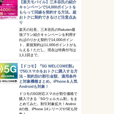
【楽天モバイル】三木谷氏の紹介
キャンペーンで14,000ポイントを
もらって回線を契約する方法。超
おトクに契約できるけど注意点あ
り
楽天の社長、三木谷氏のRakuten最
強プラン紹介キャンペーンを利用す
ればのりかえ契約で14,000ポイン
ト、新規契約は11,000ポイントがも
らえる！ただし、現在は特典付与は
1人1回まで。
【ドコモ】『5G WELCOME割』
で5Gスマホをおトクに購入する方
法 – 契約別の割引金額、適用条件
と対象機種まとめ。iPhone＆人気
Androidも対象！
ドコモの5G対応スマホが割引価格で
購入できる「5Gウェルカム割」をま
とめてみた。割引対象拡大！Androi
dの他、iPhone 14シリーズやSEも対