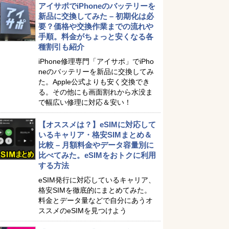
アイサポでiPhoneのバッテリーを
新品に交換してみた – 初期化は必
要？価格や交換作業までの流れや
手順。料金がちょっと安くなる各
種割引も紹介
iPhone修理専門「アイサポ」でiPho
neのバッテリーを新品に交換してみ
た。Apple公式よりも安く交換でき
る。その他にも画面割れから水没ま
で幅広い修理に対応＆安い！
【オススメは？】eSIMに対応して
いるキャリア・格安SIMまとめ＆
比較 – 月額料金やデータ容量別に
比べてみた。eSIMをおトクに利用
する方法
eSIM発行に対応しているキャリア、
格安SIMを徹底的にまとめてみた。
料金とデータ量などで自分にあうオ
ススメのeSIMを見つけよう