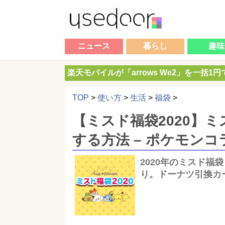
ニュース
暮らし
趣味
楽天モバイルが「arrows We2」を一括1
TOP
>
使い方
>
生活
>
福袋
>
【ミスド福袋2020】
する方法 – ポケモンコ
2020年のミスド
り。ドーナツ引換カ