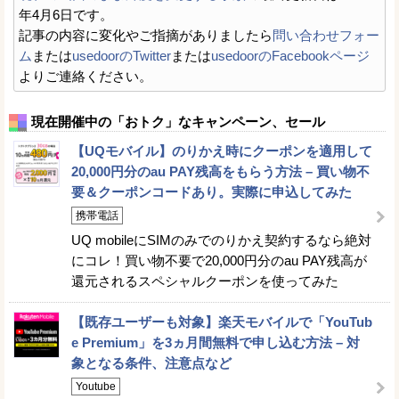
年4月6日です。
記事の内容に変化やご指摘がありましたら
問い合わせフォー
ム
または
usedoorのTwitter
または
usedoorのFacebookページ
よりご連絡ください。
現在開催中の「おトク」なキャンペーン、セール
【UQモバイル】のりかえ時にクーポンを適用して
20,000円分のau PAY残高をもらう方法 – 買い物不
要＆クーポンコードあり。実際に申込してみた
携帯電話
UQ mobileにSIMのみでのりかえ契約するなら絶対
にコレ！買い物不要で20,000円分のau PAY残高が
還元されるスペシャルクーポンを使ってみた
【既存ユーザーも対象】楽天モバイルで「YouTub
e Premium」を3ヵ月間無料で申し込む方法 – 対
象となる条件、注意点など
Youtube