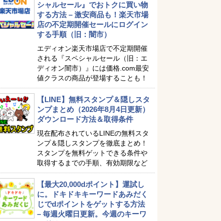
シャルセール』でおトクに買い物
する方法 – 激安商品も！楽天市場
店の不定期開催セールにログイン
する手順（旧：闇市）
エディオン楽天市場店で不定期開催
される『スペシャルセール（旧：エ
ディオン闇市）』には価格.com最安
値クラスの商品が登場することも！
【LINE】無料スタンプ＆隠しスタ
ンプまとめ（2026年8月4日更新）
ダウンロード方法＆取得条件
現在配布されているLINEの無料スタ
ンプ＆隠しスタンプを徹底まとめ！
スタンプを無料ゲットできる条件や
取得するまでの手順、有効期限など
【最大20,000dポイント】運試し
に。ドキドキキーワードあみだく
じでdポイントをゲットする方法
– 毎週火曜日更新。今週のキーワ