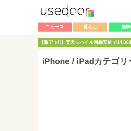
ニュース
暮らし
趣味
【激アツ!!】楽天モバイル回線契約で14,0
iPhone / iPadカ