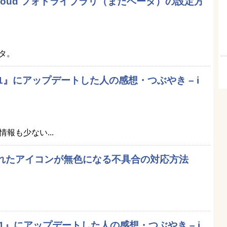
たiCloud フォトライブラリ（まだベータ）の設定方
タ。
S 8.1』にアップデートした人の感想・つぶやき – i
報も少ない...
でみられたアイコンが無色になる不具合の対応方法
S 8.1』にアップデートした人の感想・つぶやき – i