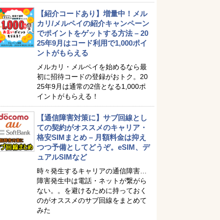
【紹介コードあり】増量中！メル
カリ/メルペイの紹介キャンペーン
でポイントをゲットする方法 – 20
25年9月はコード利用で1,000ポイ
ントがもらえる
メルカリ・メルペイを始めるなら最
初に招待コードの登録がおトク。20
25年9月は通常の2倍となる1,000ポ
イントがもらえる！
【通信障害対策に】サブ回線とし
ての契約がオススメのキャリア・
格安SIMまとめ – 月額料金は抑え
つつ予備としてどうぞ。eSIM、デ
ュアルSIMなど
時々発生するキャリアの通信障害…
障害発生中は電話・ネットが繋がら
ない。。を避けるために持っておく
のがオススメのサブ回線をまとめて
みた