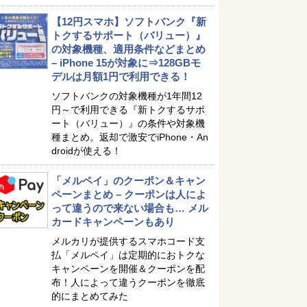
【12円スマホ】ソフトバンク『新
トクするサポート（バリュー）』
の対象機種、適用条件などまとめ
– iPhone 15が対象に⇒128GBモ
デルは月額1円で利用できる！
ソフトバンクの対象機種が1年間12
円～で利用できる『新トクするサポ
ート（バリュー）』の条件や対象機
種まとめ。返却で激安でiPhone・An
droidが使える！
「メルペイ」のクーポン＆キャン
ペーンまとめ – クーポンは人によ
って違うので来ない場合も… メル
カードキャンペーンもあり
メルカリが提供するスマホコード支
払「メルペイ」は定期的におトクな
キャンペーンを開催＆クーポンを配
布！人によって違うクーポンを徹底
的にまとめてみた