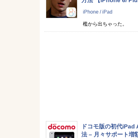
方法 【iPhone 6/ P
iPhone / iPad
檻から出ちゃった。
ドコモ版の初代iPad 
法 – 月々サポート増