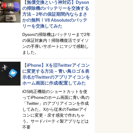
【無償交換という神対応】Dyson
の掃除機のバッテリーを交換する
方法 – 2年の保証期間内ならまさ
かの無料！V8 Absoluteのバッテ
リーを交換してみた
Dysonの掃除機はバッテリーまで2年
の保証対象内！掃除機復活でダイソ
ンの手厚いサポートにマジで感動し
ました。
【iPhone】Xを旧Twitterアイコン
に変更する方法 – 青い鳥ロゴ＆表
示名がTwitterのアプリアイコンを
ホーム画面に作成/配置してみた
iOS純正機能のショートカットを使
ってiPhoneのホーム画面に青い鳥の
「Twitter」のアプリアイコンを作成
してみた。Xから従来のTwitterアイ
コンに変更・戻す感覚で作れちゃ
う。サードパーティ製アプリなどは
不要