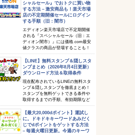
シャルセール』でおトクに買い物
する方法 – 激安商品も！楽天市場
店の不定期開催セールにログイン
する手順（旧：闇市）
エディオン楽天市場店で不定期開催
される『スペシャルセール（旧：エ
ディオン闇市）』には価格.com最安
値クラスの商品が登場することも！
【LINE】無料スタンプ＆隠しスタ
ンプまとめ（2026年8月4日更新）
ダウンロード方法＆取得条件
現在配布されているLINEの無料スタ
ンプ＆隠しスタンプを徹底まとめ！
スタンプを無料ゲットできる条件や
取得するまでの手順、有効期限など
【最大20,000dポイント】運試し
に。ドキドキキーワードあみだく
じでdポイントをゲットする方法
– 毎週火曜日更新。今週のキーワ