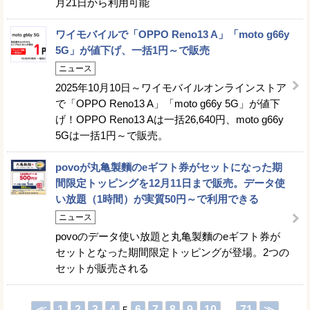
月21日から利用可能
ワイモバイルで「OPPO Reno13 A」「moto g66y
5G」が値下げ、一括1円～で販売
ニュース
2025年10月10日～ワイモバイルオンラインストア
で「OPPO Reno13 A」「moto g66y 5G」が値下
げ！OPPO Reno13 Aは一括26,640円、moto g66y
5Gは一括1円～で販売。
povoが丸亀製麵のeギフト券がセットになった期
間限定トッピングを12月11日まで販売。データ使
い放題（1時間）が実質50円～で利用できる
ニュース
povoのデータ使い放題と丸亀製麵のeギフト券が
セットとなった期間限定トッピングが登場。2つの
セットが販売される
≪
1
2
3
4
6
7
8
9
10
71
≫