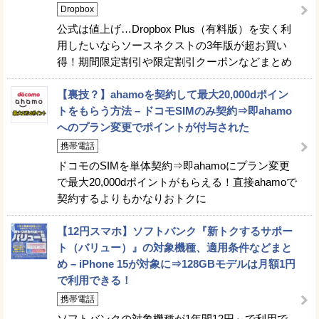
Dropbox
公式は値上げ…Dropbox Plus（有料版）を安く利
用したいならソースネクストの3年版が超お買い
得！期間限定割引や限定割引クーポンなどまとめ
【裏技？】ahamoを契約して最大20,000dポイン
トをもらう方法 – ドコモSIMのみ契約⇒即ahamo
へのプラン変更でポイントが付与された
携帯電話
ドコモのSIMを単体契約⇒即ahamoにプラン変更
で最大20,000dポイントがもらえる！直接ahamoで
契約するよりもかなりおトクに
【12円スマホ】ソフトバンク『新トクするサポー
ト（バリュー）』の対象機種、適用条件などまと
め – iPhone 15が対象に⇒128GBモデルは月額1円
で利用できる！
携帯電話
ソフトバンクの対象機種が1年間12円～で利用で