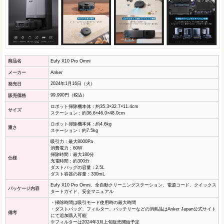
商品名
Eufy X10 Pro Omni
メーカー
Anker
2024年1月16日（火）
発売日
99,990円（税込）
販売価格
ロボット掃除機本体：約35.3×32.7×11.4cm
サイズ
ステーション：約36.6×46.0×48.0cm
ロボット掃除機本体：約4.6kg
重さ
ステーション：約7.5kg
吸引力：最大8000Pa
消費電力：60W
掃除時間：最大180分
仕様
充電時間：約300分
ダストバッグの容量：2.5L
ダスト容器の容量：330mL
Eufy X10 Pro Omni、全自動クリーニングステーション、電源コード、クイックス
パッケージ内容
タートガイド、安全マニュアル
・掃除時間は吸引モード使用時の最大時間
・ダストバッグ、フィルター、バッテリーなどの消耗品はAnker Japan公式サイト
備考
にて追加購入可能
※フィルターは2024年3月上旬販売開始予定