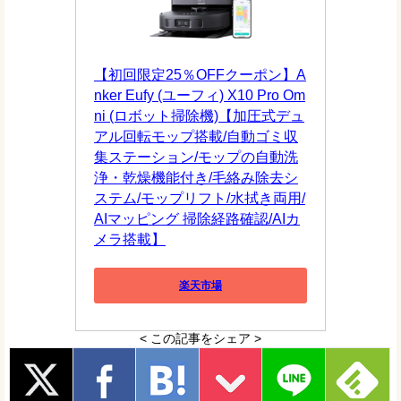
【初回限定25％OFFクーポン】A
nker Eufy (ユーフィ) X10 Pro Om
ni (ロボット掃除機)【加圧式デュ
アル回転モップ搭載/自動ゴミ収
集ステーション/モップの自動洗
浄・乾燥機能付き/毛絡み除去シ
ステム/モップリフト/水拭き両用/
AIマッピング 掃除経路確認/AIカ
メラ搭載】
楽天市場
< この記事をシェア >