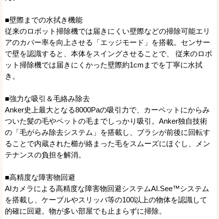
■壁際までの水拭き機能
従来のロボット掃除機では届きにくい壁際などの掃除可能エリ
アのカバー率を向上させる「エッジモード」を搭載。センサー
で壁を認識すると、本体をスイングさせることで、 従来のロボ
ット掃除機では届きにくかった壁際約1cmまでを丁寧に水拭
き。
■強力な吸引＆毛絡み除去
Anker史上最大となる8000Paの吸引力で、カーペットにからみ
ついた髪の毛やペットの毛までしっかり吸引。Anker独自技術
の「毛がらみ除去システム」を搭載し、ブラシが前後に回転す
ることで内蔵された櫛が絡まった毛をスムーズにほぐし、メン
テナンスの負担を解消。
■高精度な障害物回避
AIカメラによる高精度な障害物回避システムAI.See™システム
を搭載し、ケーブルやスリッパ等の100以上の物体を認識して
的確に回避。物が多い部屋でも止まらずに掃除。