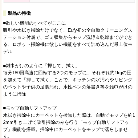
製品の特徴
■欲しい機能のすべてがここに
吸引や水拭き掃除だけでなく、Eufy初の全自動クリーニングス
テーション付属で、ゴミ収集からモップ洗浄＆乾燥までができ
る、ロボット掃除機に欲しい機能をすべて詰め込んだ最上位モ
デル
■雑巾がけのように「押して、拭く」
毎分180回高速に回転する2つのモップに、それぞれ約1kgの圧
を加えて「押して拭く」ことで、キッチンの水汚れやリビング
のペットや子供の足裏汚れ、水性ペンの落書き等を雑巾がけの
ように掃除
■モップ自動リフトアップ
水拭き掃除中にカーペットを検知した際は、自動でモップを約1
2mm引き上げて吸引掃除のみを行う「モップ自動リフトアッ
プ」機能を搭載。掃除中にカーペットをモップで濡らしませ
ん。