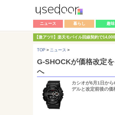
ニュース
暮らし
趣味
【激アツ!!】楽天モバイル回線契約で14,0
TOP
>
ニュース
>
G-SHOCKが価格改定
へ
カシオが6月1日から
デルと改定前後の価