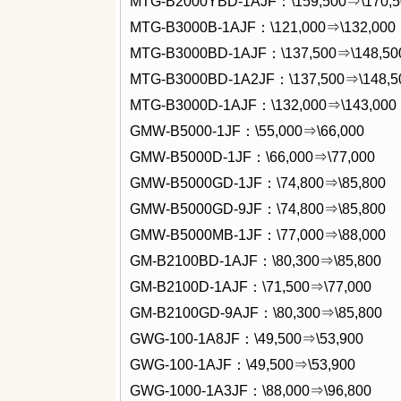
MTG-B2000YBD-1AJF：\159,500⇒\170,5
MTG-B3000B-1AJF：\121,000⇒\132,000
MTG-B3000BD-1AJF：\137,500⇒\148,50
MTG-B3000BD-1A2JF：\137,500⇒\148,5
MTG-B3000D-1AJF：\132,000⇒\143,000
GMW-B5000-1JF：\55,000⇒\66,000
GMW-B5000D-1JF：\66,000⇒\77,000
GMW-B5000GD-1JF：\74,800⇒\85,800
GMW-B5000GD-9JF：\74,800⇒\85,800
GMW-B5000MB-1JF：\77,000⇒\88,000
GM-B2100BD-1AJF：\80,300⇒\85,800
GM-B2100D-1AJF：\71,500⇒\77,000
GM-B2100GD-9AJF：\80,300⇒\85,800
GWG-100-1A8JF：\49,500⇒\53,900
GWG-100-1AJF：\49,500⇒\53,900
GWG-1000-1A3JF：\88,000⇒\96,800