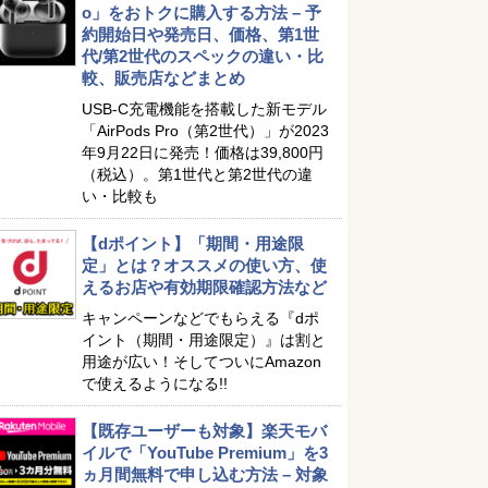
o」をおトクに購入する方法 – 予
約開始日や発売日、価格、第1世
代/第2世代のスペックの違い・比
較、販売店などまとめ
USB-C充電機能を搭載した新モデル
「AirPods Pro（第2世代）」が2023
年9月22日に発売！価格は39,800円
（税込）。第1世代と第2世代の違
い・比較も
【dポイント】「期間・用途限
定」とは？オススメの使い方、使
えるお店や有効期限確認方法など
キャンペーンなどでもらえる『dポ
イント（期間・用途限定）』は割と
用途が広い！そしてついにAmazon
で使えるようになる!!
【既存ユーザーも対象】楽天モバ
イルで「YouTube Premium」を3
ヵ月間無料で申し込む方法 – 対象