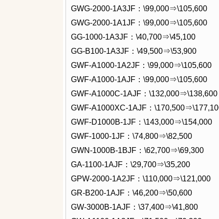
GWG-2000-1A3JF：\99,000⇒\105,600
GWG-2000-1A1JF：\99,000⇒\105,600
GG-1000-1A3JF：\40,700⇒\45,100
GG-B100-1A3JF：\49,500⇒\53,900
GWF-A1000-1A2JF：\99,000⇒\105,600
GWF-A1000-1AJF：\99,000⇒\105,600
GWF-A1000C-1AJF：\132,000⇒\138,600
GWF-A1000XC-1AJF：\170,500⇒\177,10
GWF-D1000B-1JF：\143,000⇒\154,000
GWF-1000-1JF：\74,800⇒\82,500
GWN-1000B-1BJF：\62,700⇒\69,300
GA-1100-1AJF：\29,700⇒\35,200
GPW-2000-1A2JF：\110,000⇒\121,000
GR-B200-1AJF：\46,200⇒\50,600
GW-3000B-1AJF：\37,400⇒\41,800