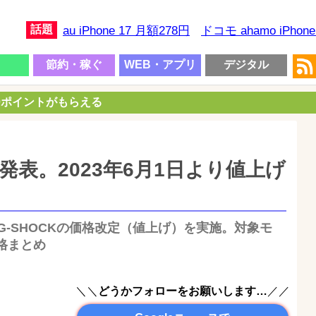
話題
au iPhone 17 月額278円
ドコモ ahamo iPhon
節約・稼ぐ
WEB・アプリ
デジタル
00ポイントがもらえる
を発表。2023年6月1日より値上げ
G-SHOCKの価格改定（値上げ）を実施。対象モ
格まとめ
＼＼
どうかフォローをお願いします…
／／