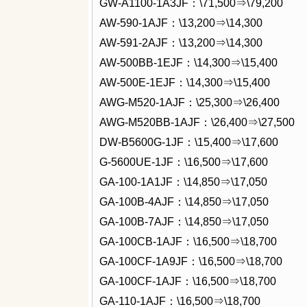
GW-A1100-1A3JF：\71,500⇒\79,200
AW-590-1AJF：\13,200⇒\14,300
AW-591-2AJF：\13,200⇒\14,300
AW-500BB-1EJF：\14,300⇒\15,400
AW-500E-1EJF：\14,300⇒\15,400
AWG-M520-1AJF：\25,300⇒\26,400
AWG-M520BB-1AJF：\26,400⇒\27,500
DW-B5600G-1JF：\15,400⇒\17,600
G-5600UE-1JF：\16,500⇒\17,600
GA-100-1A1JF：\14,850⇒\17,050
GA-100B-4AJF：\14,850⇒\17,050
GA-100B-7AJF：\14,850⇒\17,050
GA-100CB-1AJF：\16,500⇒\18,700
GA-100CF-1A9JF：\16,500⇒\18,700
GA-100CF-1AJF：\16,500⇒\18,700
GA-110-1AJF：\16,500⇒\18,700